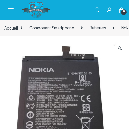
Passer à la navigation
Aller au contenu
0
Accueil
Composant Smartphone
Batteries
Nok
🔍