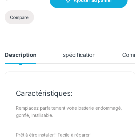
Ajouter au panier
Compare
Description
spécification
Comme
Caractéristiques:
Remplacez parfaitement votre batterie endommagé,
gonflé, inutilisable.
Prêt à être installer!!! Facile à réparer!