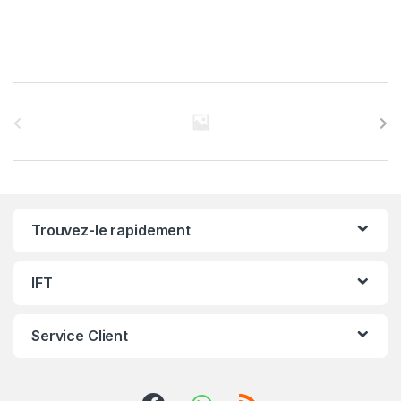
C
a
r
r
Trouvez-le rapidement
o
u
IFT
s
Service Client
e
l