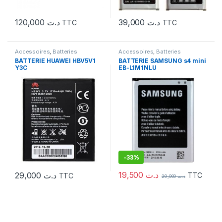
120,000
د.ت
39,000
د.ت
TTC
TTC
Accessoires
,
Batteries
Accessoires
,
Batteries
BATTERIE HUAWEI HBV5V1
BATTERIE SAMSUNG s4 mini
Y3C
EB-L1M1NLU
-
33%
19,500
د.ت
29,000
د.ت
TTC
TTC
29,000
د.ت