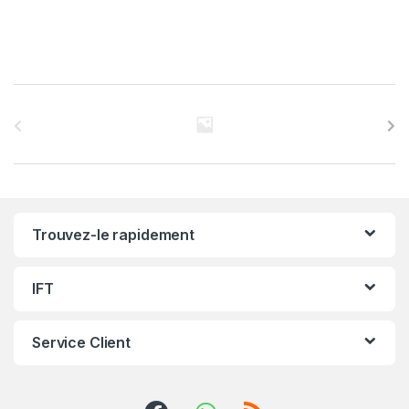
C
a
r
r
Trouvez-le rapidement
o
u
IFT
s
Service Client
e
l