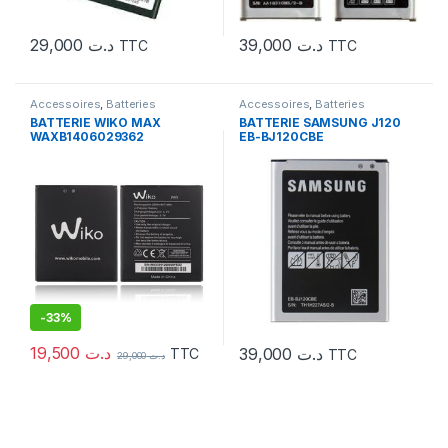
29,000
د.ت
39,000
د.ت
TTC
TTC
Accessoires
,
Batteries
Accessoires
,
Batteries
BATTERIE WIKO MAX
BATTERIE SAMSUNG J120
WAXB1406029362
EB-BJ120CBE
-
33%
19,500
د.ت
39,000
د.ت
TTC
TTC
29,000
د.ت