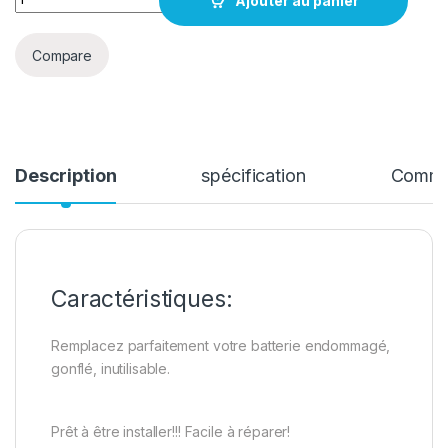
Ajouter au panier
Compare
Description
spécification
Comme
Caractéristiques:
Remplacez parfaitement votre batterie endommagé,
gonflé, inutilisable.
Prêt à être installer!!! Facile à réparer!