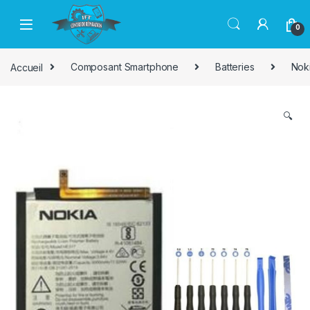
Passer à la navigation
Aller au contenu
0
Accueil
Composant Smartphone
Batteries
Nok
🔍