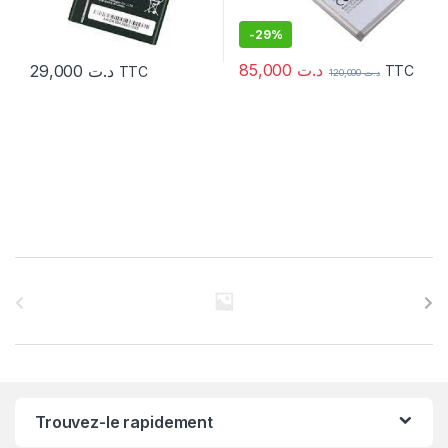
-
29%
85,000
د.ت
29,000
د.ت
TTC
TTC
120,000
د.ت
C
a
r
r
Trouvez-le rapidement
o