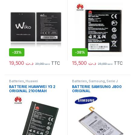
-
33%
-
38%
19,500
د.ت
15,500
د.ت
TTC
TTC
29,000
د.ت
25,000
د.ت
Batteries
,
Huawei
Batteries
,
Samsung
,
Serie J
BATTERIE HUAWWEI Y3 2
BATTERIE SAMSUNG J800
ORIGINAL 2100MAH
ORIGINAL