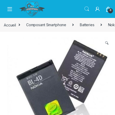
Passer à la navigation
Aller au contenu
0
Accueil
Composant Smartphone
Batteries
Nok
🔍