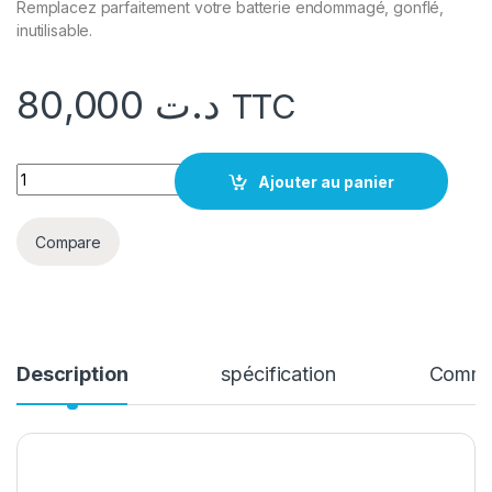
Remplacez parfaitement votre batterie endommagé, gonflé,
inutilisable.
80,000
د.ت
TTC
quantité Batterie Nokia N8 original
Ajouter au panier
Compare
Description
spécification
Comme