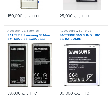
150,000
د.ت
25,000
د.ت
TTC
TTC
Accessoires
,
Batteries
Accessoires
,
Batteries
BATTERIE Samsung S5 Mini
BATTERIE SAMSUNG J100
SM-G800 EB-BG800BBE
EB-BJ100CBE
39,000
د.ت
39,000
د.ت
TTC
TTC