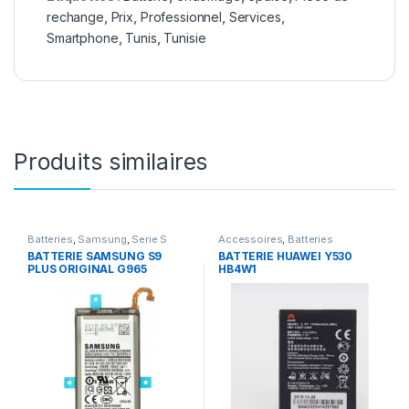
rechange
,
Prix
,
Professionnel
,
Services
,
Smartphone
,
Tunis
,
Tunisie
Produits similaires
Batteries
,
Samsung
,
Serie S
Accessoires
,
Batteries
BATTERIE SAMSUNG S9
BATTERIE HUAWEI Y530
PLUS ORIGINAL G965
HB4W1
3500MAH eb-bg965abe