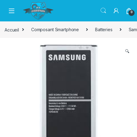
Passer à la navigation
Aller au contenu
0
Accueil
Composant Smartphone
Batteries
Sam
🔍