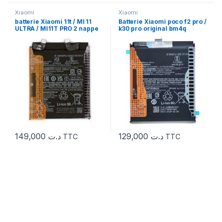
Xiaomi
Xiaomi
batterie Xiaomi 11t / MI 11
Batterie Xiaomi poco f2 pro /
ULTRA / MI11T PRO 2 nappe
k30 pro original bm4q
BM59
149,000
د.ت
129,000
د.ت
TTC
TTC