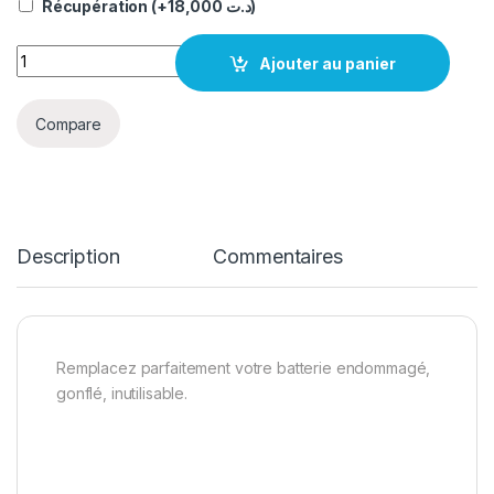
Récupération
(+
18,000
د.ت
)
quantité Batterie Xiaomi redmi note 4 original bn43
Ajouter au panier
Compare
Description
Commentaires
Remplacez parfaitement votre batterie endommagé,
gonflé, inutilisable.