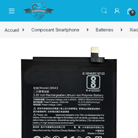
Passer à la navigation
Aller au contenu
0
Accueil
Composant Smartphone
Batteries
Xia