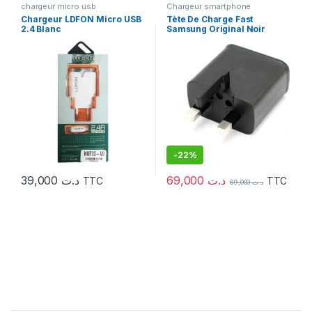
chargeur micro usb
Chargeur smartphone
Chargeur LDFON Micro USB
Tète De Charge Fast
2.4 Blanc
Samsung Original Noir
-
22%
69,000
د.ت
39,000
د.ت
TTC
TTC
89,000
د.ت