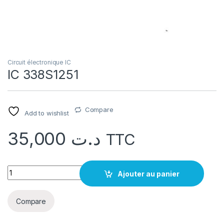
Circuit électronique IC
IC 338S1251
Compare
Add to wishlist
35,000
د.ت
TTC
quantité IC 338S1251
Ajouter au panier
Compare