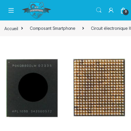
Passer à la navigation
Aller au contenu
0
Accueil
Composant Smartphone
Circuit électronique I