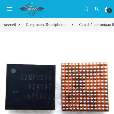
Passer à la navigation
Aller au contenu
0
Accueil
Composant Smartphone
Circuit électronique I