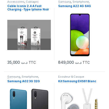
Accessoires
,
Cablages
Samsung
,
Smartphone
,
Téléphonie
Cable Iconix 2.4 A Fast
Samsung A22 4G 64G
Charging -Type Iphone Noir
35,000
د.ت
849,000
د.ت
TTC
TTC
Samsung
,
Smartphone
,
Ecouteur & Casque
Téléphonie
Samsung A02 3G 32G
Kit Samsung EHS61 Blanc