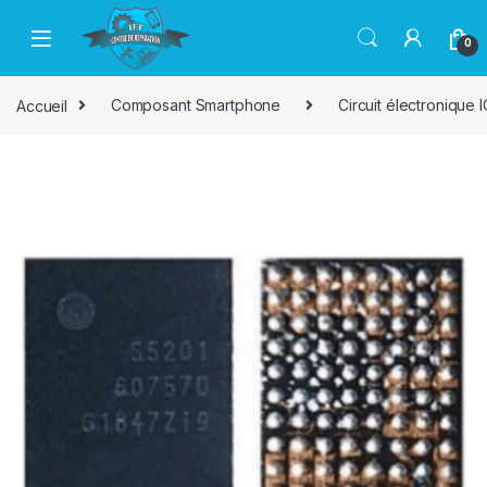
Passer à la navigation
Aller au contenu
0
Accueil
Composant Smartphone
Circuit électronique I