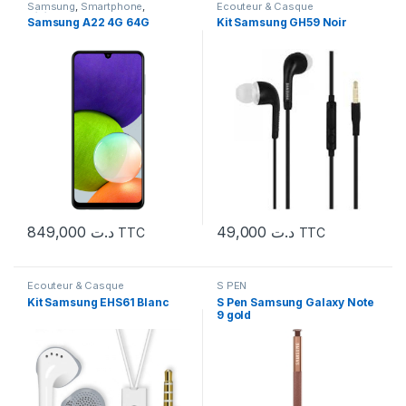
Samsung
,
Smartphone
,
Ecouteur & Casque
Téléphonie
Samsung A22 4G 64G
Kit Samsung GH59 Noir
849,000
د.ت
49,000
د.ت
TTC
TTC
Ecouteur & Casque
S PEN
Kit Samsung EHS61 Blanc
S Pen Samsung Galaxy Note
9 gold