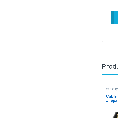
Produ
cable t
Câble
– Type
1622) 