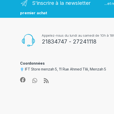
S'inscrire à la newsletter
...et
q
premier achat
u
e
Appelez-nous du lundi au samedi de 10h à 18h
s
21834747 - 27241118
Coordonnées
IFT Store menzah 5, 11 Rue Ahmed Tlili, Menzah 5