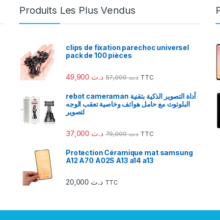
Produits Les Plus Vendus
clips de fixation parechoc universel
pack de 100 pièces
49,900
د.ت
57,000
د.ت
TTC
rebot cameraman أداة التصوير الذكية بتقنية
البلوتوث مع حامل هواتف وخاصية تعقب الوجه
لتصوير
37,000
د.ت
79,000
د.ت
TTC
Protection Céramique mat samsung
A12 A70 A02S A13 a14 a13
20,000
د.ت
TTC