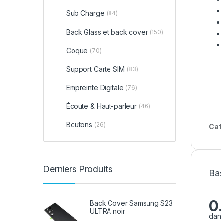
Sub Charge
(84)
Back Glass et back cover
(150)
Coque
(70)
Support Carte SIM
(83)
Empreinte Digitale
(76)
Écoute & Haut-parleur
(46)
Boutons
(26)
Cat
Derniers Produits
Bas
0
Back Cover Samsung S23
ULTRA noir
dan