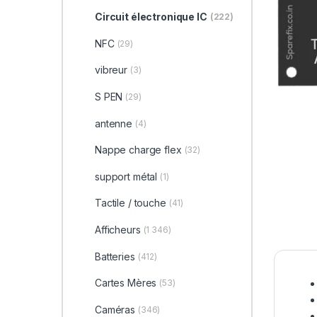
Circuit électronique IC
(222)
NFC
(29)
vibreur
(3)
S PEN
(29)
antenne
(4)
Nappe charge flex
(32)
support métal
(1)
Tactile / touche
(41)
Afficheurs
(1 346)
Batteries
(412)
Cartes Mères
(53)
Caméras
(346)