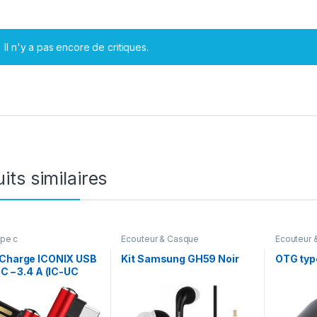
Il n'y a pas encore de critiques.
its similaires
ype c
Ecouteur & Casque
Ecouteur 
 Charge ICONIX USB
Kit Samsung GH59 Noir
OTG type
 C – 3.4 A (IC-UC
Bleu