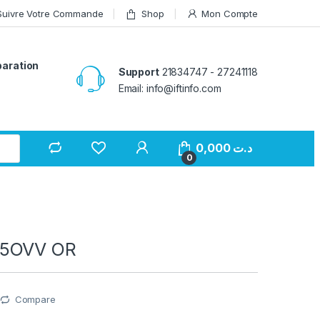
Suivre Votre Commande
Shop
Mon Compte
paration
Support
21834747 - 27241118
Email: info@iftinfo.com
0,000
د.ت
0
05OVV OR
Compare