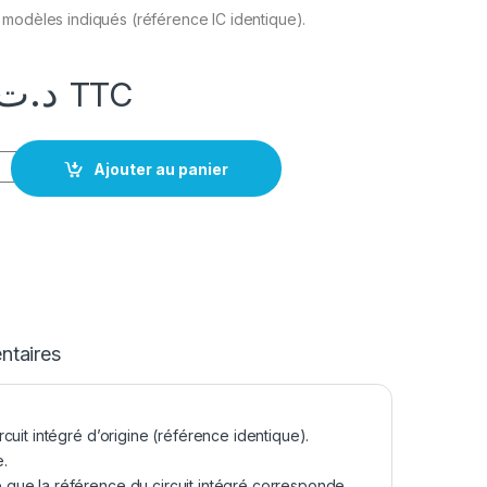
modèles indiqués (référence IC identique).
د.ت
TTC
905OVV OR
Ajouter au panier
taires
uit intégré d’origine (référence identique).
e.
que la référence du circuit intégré corresponde.