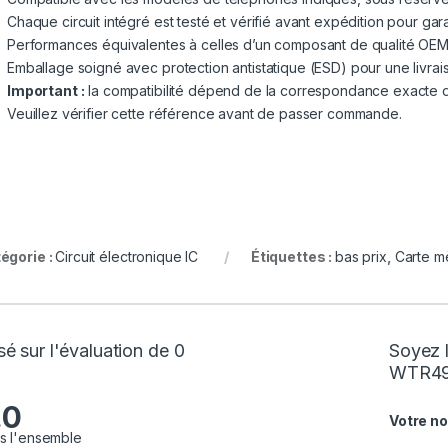
Chaque circuit intégré est testé et vérifié avant expédition pour ga
Performances équivalentes à celles d’un composant de qualité OEM
Emballage soigné avec protection antistatique (ESD) pour une livrais
Important :
la compatibilité dépend de la correspondance exacte de 
Veuillez vérifier cette référence avant de passer commande.
égorie :
Circuit électronique IC
Étiquettes :
bas prix
,
Carte m
é sur l'évaluation de 0
Soyez l
WTR49
.0
Votre no
s l'ensemble