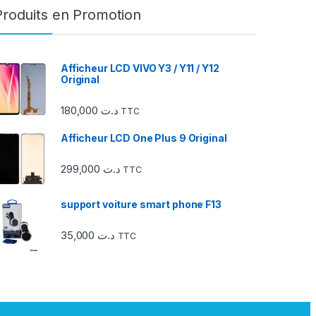
Produits en Promotion
Afficheur LCD VIVO Y3 / Y11 / Y12
Original
180,000
د.ت
TTC
Afficheur LCD One Plus 9 Original
299,000
د.ت
TTC
support voiture smart phone F13
35,000
د.ت
TTC