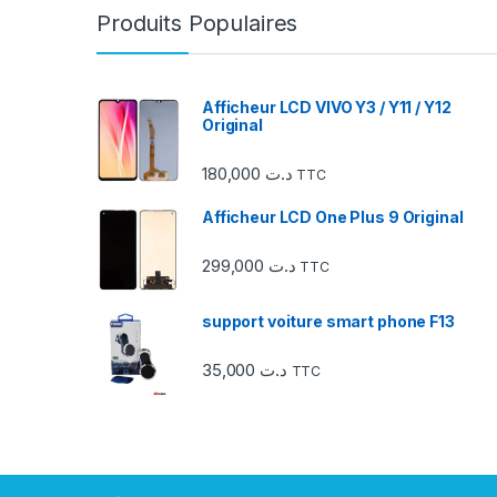
r
Produits Populaires
o
u
Afficheur LCD VIVO Y3 / Y11 / Y12
Original
s
180,000
د.ت
TTC
e
Afficheur LCD One Plus 9 Original
l
299,000
د.ت
d
TTC
e
support voiture smart phone F13
s
35,000
د.ت
TTC
m
a
r