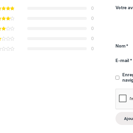
Votre av
0
0
0
0
Nom
*
0
E-mail
*
Enre
navi