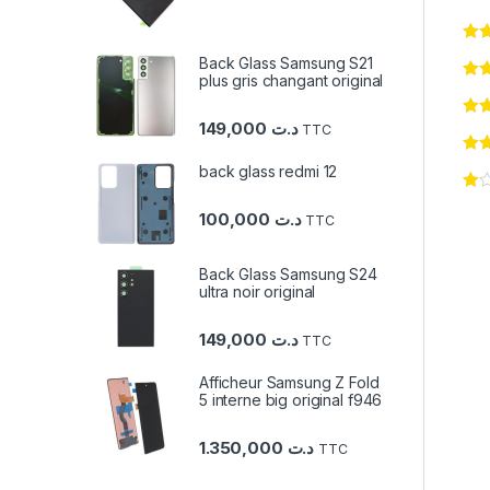
Back Glass Samsung S21
plus gris changant original
149,000
د.ت
TTC
back glass redmi 12
100,000
د.ت
TTC
Back Glass Samsung S24
ultra noir original
149,000
د.ت
TTC
Afficheur Samsung Z Fold
5 interne big original f946
1.350,000
د.ت
TTC