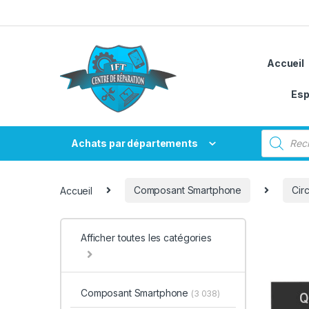
Passer à la navigation
Aller au contenu
Accueil
Esp
Recherche
Achats par départements
Accueil
Composant Smartphone
Circ
Afficher toutes les catégories
Composant Smartphone
(3 038)