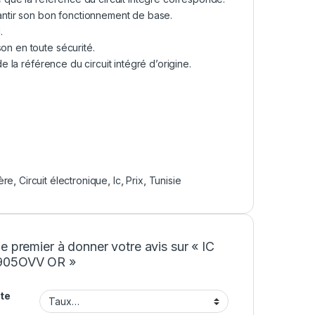
rantir son bon fonctionnement de base.
.
on en toute sécurité.
la référence du circuit intégré d’origine.
ère
,
Circuit électronique
,
Ic
,
Prix
,
Tunisie
e premier à donner votre avis sur « IC
05OVV OR »
te