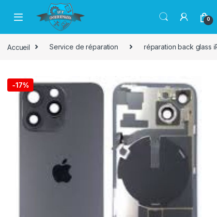
Passer à la navigation
Aller au contenu
0
Accueil
Service de réparation
réparation back glass 
-
17%