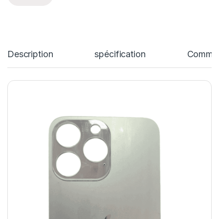
Description
spécification
Commen