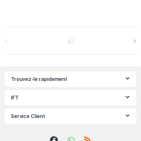
C
a
r
r
Trouvez-le rapidement
o
u
IFT
s
Service Client
e
l