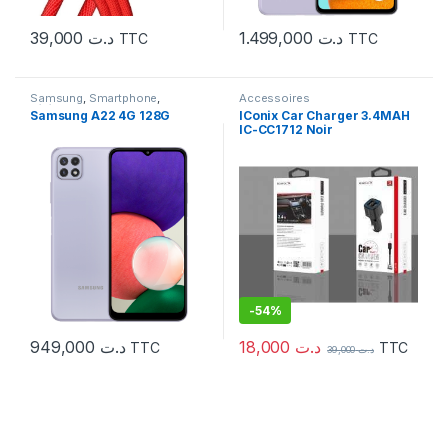
39,000
د.ت
1.499,000
د.ت
TTC
TTC
Samsung
,
Smartphone
,
Accessoires
Téléphonie
Samsung A22 4G 128G
IConix Car Charger 3.4MAH
IC-CC1712 Noir
-
54%
18,000
د.ت
949,000
د.ت
TTC
TTC
39,000
د.ت