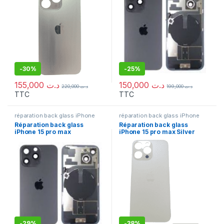
-
30%
-
25%
155,000
د.ت
150,000
د.ت
220,000
د.ت
199,000
د.ت
TTC
TTC
réparation back glass iPhone
réparation back glass iPhone
Réparation back glass
Réparation back glass
iPhone 15 pro max
iPhone 15 pro max Silver
-
29%
-
38%