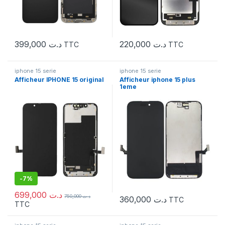
399,000
د.ت
220,000
د.ت
TTC
TTC
iphone 15 serie
iphone 15 serie
Afficheur IPHONE 15 original
Afficheur iphone 15 plus
1eme
-
7%
699,000
د.ت
750,000
د.ت
360,000
د.ت
TTC
TTC