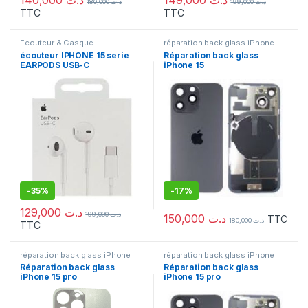
140,000
د.ت
149,000
د.ت
180,000
د.ت
199,000
د.ت
TTC
TTC
Ecouteur & Casque
réparation back glass iPhone
écouteur IPHONE 15 serie
Réparation back glass
EARPODS USB-C
iPhone 15
-
35%
-
17%
129,000
د.ت
199,000
د.ت
150,000
د.ت
TTC
180,000
د.ت
TTC
réparation back glass iPhone
réparation back glass iPhone
Réparation back glass
Réparation back glass
iPhone 15 pro
iPhone 15 pro