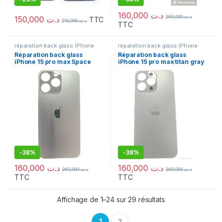
160,000
د.ت
260,000
د.ت
150,000
د.ت
TTC
210,000
د.ت
TTC
réparation back glass iPhone
réparation back glass iPhone
Réparation back glass
Réparation back glass
iPhone 15 pro max Space
iPhone 15 pro max titan gray
black
-
38%
-
38%
160,000
د.ت
160,000
د.ت
260,000
د.ت
260,000
د.ت
TTC
TTC
Affichage de 1–24 sur 29 résultats
1
2