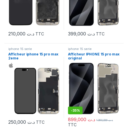
210,000
د.ت
399,000
د.ت
TTC
TTC
iphone 15 serie
iphone 15 serie
Afficheur iphone 15 pro max
Afficheur IPHONE 15 pro max
2eme
original
-
35%
899,000
د.ت
1.390,000
د.ت
250,000
د.ت
TTC
TTC