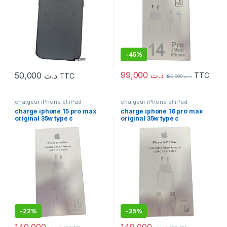
-
45%
99,000
د.ت
50,000
د.ت
TTC
TTC
180,000
د.ت
chargeur iPhone et iPad
chargeur iPhone et iPad
charge iphone 15 pro max
charge iphone 16 pro max
original 35w type c
original 35w type c
-
22%
-
25%