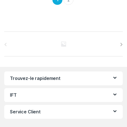
C
a
r
r
Trouvez-le rapidement
o
u
IFT
s
Service Client
e