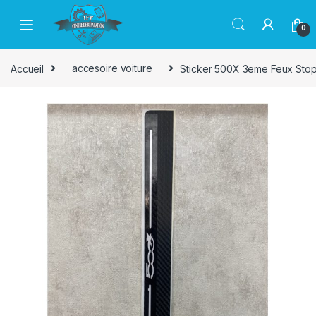
Passer à la navigation
Aller au contenu
0
Accueil
accesoire voiture
Sticker 500X 3eme Feux St