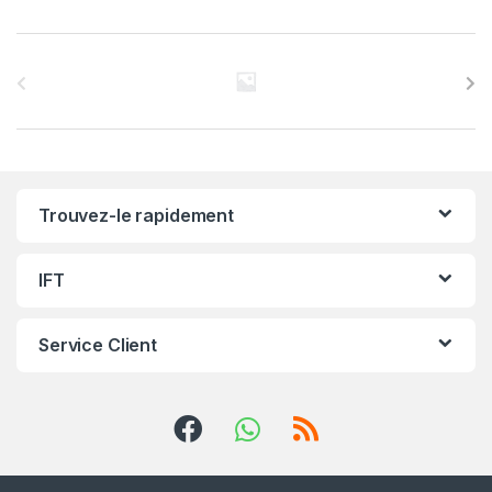
C
a
r
r
Trouvez-le rapidement
o
u
IFT
s
Service Client
e
l
d