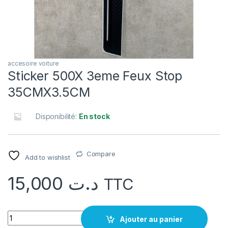
accesoire voiture
Sticker 500X 3eme Feux Stop
35CMX3.5CM
Disponibilité:
En stock
Compare
Add to wishlist
15,000
د.ت
TTC
quantité Sticker 500X 3eme Feux Stop 35CMX3.5CM
Ajouter au panier