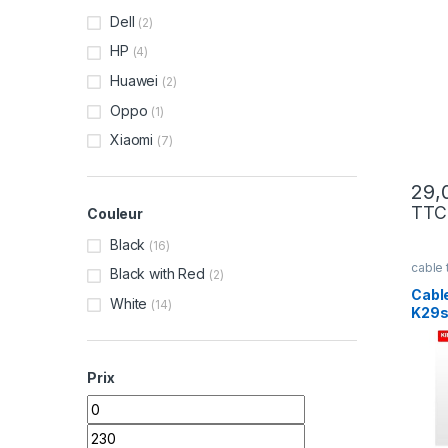
Dell
(2)
HP
(4)
Huawei
(2)
Oppo
(1)
Xiaomi
(7)
TTC
Couleur
Black
(16)
cable 
Black with Red
(2)
Cabl
White
(14)
K29
Prix
Prix min
Prix max