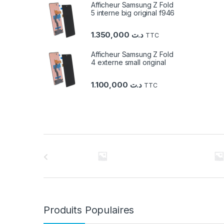
Afficheur Samsung Z Fold
5 interne big original f946
1.350,000
د.ت
TTC
Afficheur Samsung Z Fold
4 externe small original
1.100,000
د.ت
TTC
C
a
r
r
Produits Populaires
o