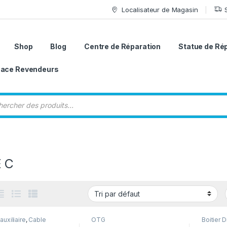
Localisateur de Magasin
Shop
Blog
Centre de Réparation
Statue de Ré
ace Revendeurs
 de produits
 C
auxiliaire
,
Cable
OTG
Boitier 
 & ipad