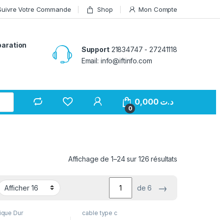
Suivre Votre Commande
Shop
Mon Compte
paration
Support
21834747 - 27241118
Email: info@iftinfo.com
0,000
د.ت
0
Affichage de 1–24 sur 126 résultats
→
de 6
Dique Dur
cable type c