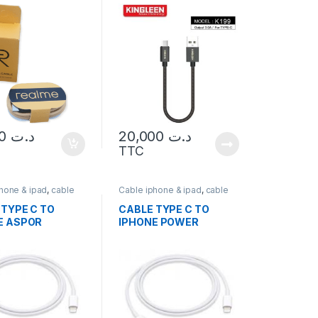
10,000
د.ت
20,000
د.ت
TTC
hone & ipad
,
cable
Cable iphone & ipad
,
cable
type c
 TYPE C TO
CABLE TYPE C TO
E ASPOR
IPHONE POWER