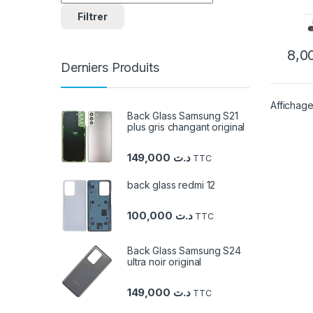
Filtrer
Derniers Produits
Affichage
Back Glass Samsung S21
plus gris changant original
149,000
د.ت
TTC
back glass redmi 12
100,000
د.ت
TTC
Back Glass Samsung S24
ultra noir original
149,000
د.ت
TTC