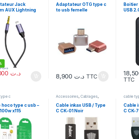
tateur Jack
Adaptateur OTG type c
Boitier
m AUX Lightning
to usb femelle
USB 2.
ne KAKU KSC-427
%
45,000
د.ت
29,000
د.ت
8,900
د.ت
TTC
TTC
type c
Accessoires
,
Cablages
,
cable ty
cable type c
 hoco type c usb –
Cable inkax USB / Type
Cable 
 100w x115
C CK-01 Noir
C CK-7