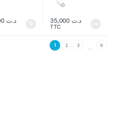
45,000
د.ت
35,000
د.ت
TTC
1
2
3
6
…