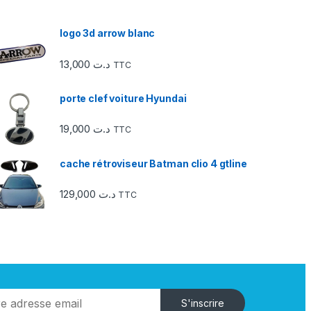
logo 3d arrow blanc
13,000
د.ت
TTC
porte clef voiture Hyundai
19,000
د.ت
TTC
cache rétroviseur Batman clio 4 gtline
129,000
د.ت
TTC
S'inscrire