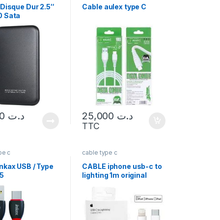
 Disque Dur 2.5″
Cable aulex type C
0 Sata
18,500
د.ت
25,000
د.ت
TTC
pe c
cable type c
inkax USB / Type
CABLE iphone usb-c to
5
lighting 1m original