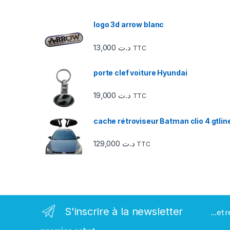
u
logo 3d arrow blanc
s
13,000
د.ت
TTC
e
porte clef voiture Hyundai
l
19,000
د.ت
TTC
d
e
cache rétroviseur Batman clio 4 gtlin
s
129,000
د.ت
TTC
m
a
r
S'inscrire à la newsletter
...et
q