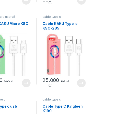
TTC
cro usb v8
cable type c
KAKU Micro KSC-
Cable KAKU Type-c
KSC-285
18,000
د.ت
25,000
د.ت
TTC
pe c
cable type c
type c usb
Cable Type C Kingleen
K199