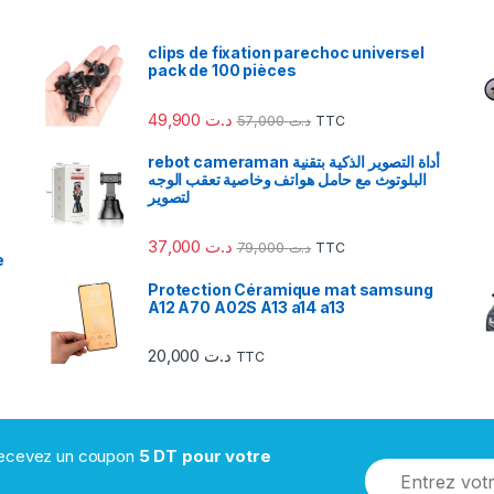
clips de fixation parechoc universel
pack de 100 pièces
49,900
د.ت
57,000
د.ت
TTC
rebot cameraman أداة التصوير الذكية بتقنية
البلوتوث مع حامل هواتف وخاصية تعقب الوجه
لتصوير
37,000
د.ت
79,000
د.ت
TTC
e
Protection Céramique mat samsung
A12 A70 A02S A13 a14 a13
20,000
د.ت
TTC
 recevez un coupon
5 DT pour votre