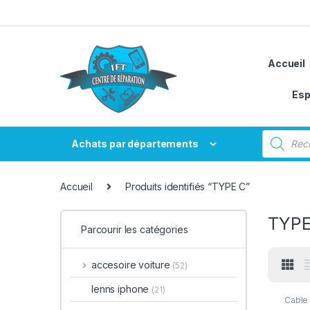
Passer à la navigation
Aller au contenu
Accueil
Esp
Recherche
Achats par départements
Accueil
Produits identifiés “TYPE C”
TYPE
Parcourir les catégories
accesoire voiture
(52)
lenns iphone
(21)
Cable 
iphone