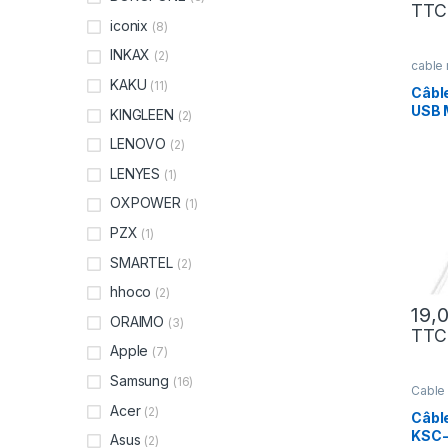
TTC
iconix
(8)
INKAX
(2)
cable 
KAKU
(11)
Câbl
USB 
KINGLEEN
(2)
LENOVO
(2)
LENYES
(1)
OXPOWER
(1)
PZX
(1)
SMARTEL
(2)
hhoco
(2)
ORAIMO
(3)
TTC
Apple
(7)
Samsung
(16)
Cable 
Acer
(2)
Câble
KSC-
Asus
(2)