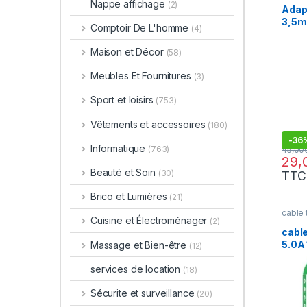
Nappe affichage
(2)
Adap
3,5m
Comptoir De L'homme
(4)
IPho
Maison et Décor
(58)
Meubles Et Fournitures
(3)
Sport et loisirs
(753)
Vêtements et accessoires
(180)
-
36
Informatique
(763)
Beauté et Soin
(30)
TTC
Brico et Lumières
(21)
cable 
Cuisine et Électroménager
(2)
cable
5.0A
Massage et Bien-être
(12)
services de location
(18)
Sécurite et surveillance
(20)