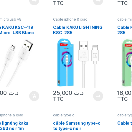
TTC
TTC
micro usb v8
Cable iphone & ipad
cable mi
e KAKU KSC-419
Cable KAKU LIGHTNING
Cable 
Micro-USB Blanc
KSC-285
285
19,000
د.ت
25,000
د.ت
TTC
TTC
iphone & ipad
cable type c
cable ty
 lignting kaku
câble Samsung type-c
Cable 
293 noir 1m
to type-c noir