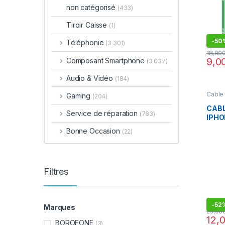
non catégorisé
(433)
Tiroir Caisse
(1)
-
50
Téléphonie
(3 301)
Composant Smartphone
(3 037)
Audio & Vidéo
(184)
Cable 
Gaming
(204)
CABL
Service de réparation
(783)
IPHO
BLA
Bonne Occasion
(22)
Filtres
-
52
Marques
BOROFONE
(3)