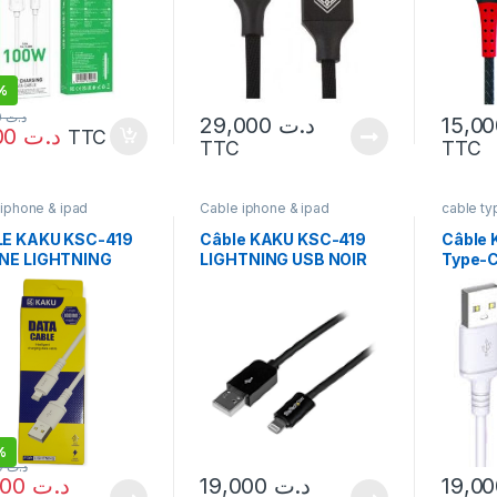
%
18,000
د.ت
29,000
د.ت
9,000
د.ت
TTC
TTC
TTC
iphone & ipad
Cable iphone & ipad
cable ty
E KAKU KSC-419
Câble KAKU KSC-419
Câble 
NE LIGHTNING
LIGHTNING USB NOIR
Type-
NC
%
25,000
د.ت
12,000
د.ت
19,000
د.ت