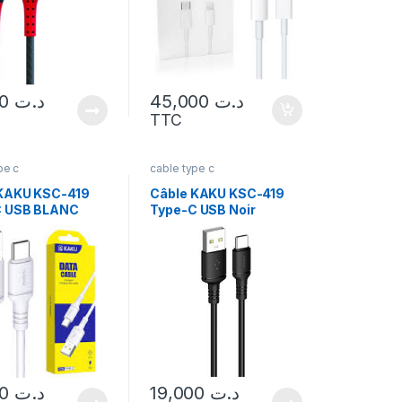
15,000
د.ت
45,000
د.ت
TTC
pe c
cable type c
KAKU KSC-419
Câble KAKU KSC-419
C USB BLANC
Type-C USB Noir
19,000
د.ت
19,000
د.ت