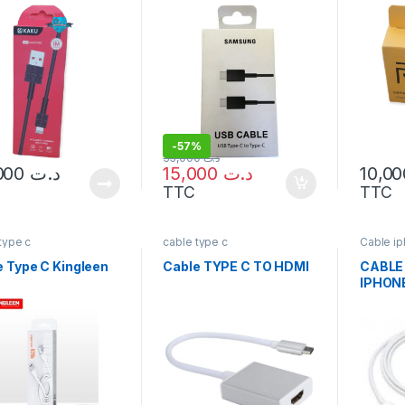
-
57%
35,000
د.ت
29,000
د.ت
15,000
د.ت
TTC
TTC
type c
cable type c
Cable ip
type c
e Type C Kingleen
Cable TYPE C TO HDMI
CABLE
s
IPHON