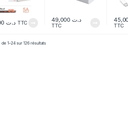
49,000
د.ت
8,000
د.ت
TTC
TTC
TTC
 de 1–24 sur 126 résultats