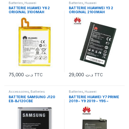
Batteries
,
Huawei
Batteries
,
Huawei
BATTERIE HUAWEI Y6 2
BATTERIE HUAWWEI Y3 2
ORIGINAL 3100MAH
ORIGINAL 2100MAH
75,000
د.ت
29,000
د.ت
TTC
TTC
Accessoires
,
Batteries
Batteries
,
Huawei
BATTERIE SAMSUNG J120
BATTERIE HUAWEI Y7 PRIME
EB-BJ120CBE
2019 – Y9 2019 – Y9S –
HONOR 8X ORIGINAL
3650MAH