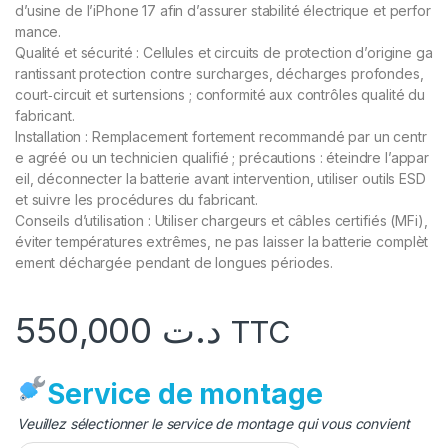
d’usine
de
l’iPhone
17
afin
d’assurer
stabilité
électrique
et
perfor
mance.
Qualité
et
sécurité
:
Cellules
et
circuits
de
protection
d’origine
ga
rantissant
protection
contre
surcharges,
décharges
profondes,
court‑circuit
et
surtensions
;
conformité
aux
contrôles
qualité
du
fabricant.
Installation
:
Remplacement
fortement
recommandé
par
un
centr
e
agréé
ou
un
technicien
qualifié
;
précautions
:
éteindre
l’appar
eil,
déconnecter
la
batterie
avant
intervention,
utiliser
outils
ESD
et
suivre
les
procédures
du
fabricant.
Conseils
d’utilisation
:
Utiliser
chargeurs
et
câbles
certifiés
(MFi),
éviter
températures
extrêmes,
ne
pas
laisser
la
batterie
complèt
ement
déchargée
pendant
de
longues
périodes.
550,000
د.ت
TTC
Service de montage
Veuillez sélectionner le service de montage qui vous convient