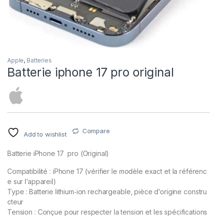
Apple
,
Batteries
Batterie iphone 17 pro original
Compare
Add to wishlist
Batterie
iPhone
17 pro
(Original)
Compatibilité
:
iPhone
17
(vérifier
le
modèle
exact
et
la
référenc
e
sur
l’appareil)
Type
:
Batterie
lithium‑ion
rechargeable,
pièce
d’origine
constru
cteur
Tension
:
Conçue
pour
respecter
la
tension
et
les
spécifications