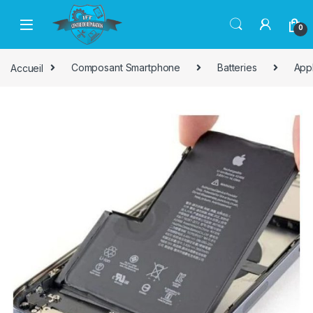
Passer à la navigation
Aller au contenu
0
Accueil
Composant Smartphone
Batteries
App