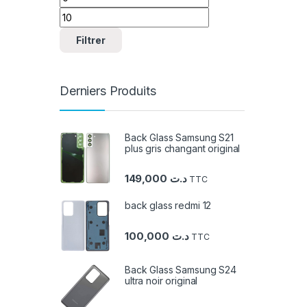
Filtrer
Derniers Produits
Back Glass Samsung S21
plus gris changant original
149,000
د.ت
TTC
back glass redmi 12
100,000
د.ت
TTC
Back Glass Samsung S24
ultra noir original