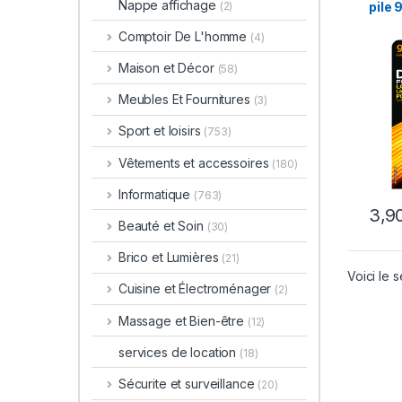
Nappe affichage
pile 
(2)
Comptoir De L'homme
(4)
Maison et Décor
(58)
Meubles Et Fournitures
(3)
Sport et loisirs
(753)
Vêtements et accessoires
(180)
Informatique
(763)
Beauté et Soin
(30)
Brico et Lumières
(21)
Voici le s
Cuisine et Électroménager
(2)
Massage et Bien-être
(12)
services de location
(18)
Sécurite et surveillance
(20)