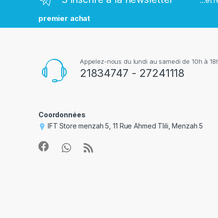
...et
q
premier achat
u
e
Appelez-nous du lundi au samedi de 10h à 18h
s
21834747 - 27241118
Coordonnées
IFT Store menzah 5, 11 Rue Ahmed Tlili, Menzah 5