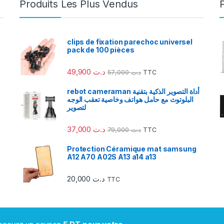
Produits Les Plus Vendus
clips de fixation parechoc universel
pack de 100 pièces
49,900
د.ت
57,000
د.ت
TTC
rebot cameraman أداة التصوير الذكية بتقنية
البلوتوث مع حامل هواتف وخاصية تعقب الوجه
لتصوير
37,000
د.ت
79,000
د.ت
TTC
Protection Céramique mat samsung
A12 A70 A02S A13 a14 a13
20,000
د.ت
TTC