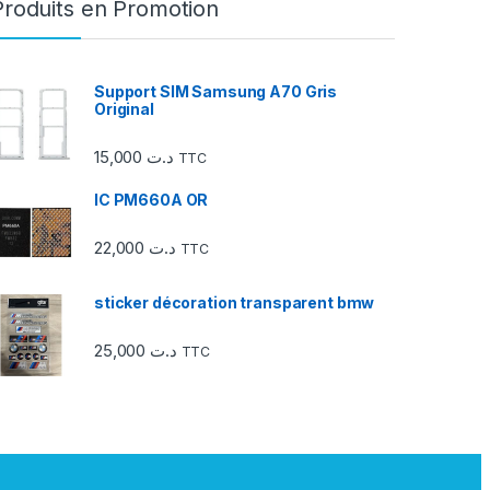
Produits en Promotion
Support SIM Samsung A70 Gris
Original
15,000
د.ت
TTC
IC PM660A OR
22,000
د.ت
TTC
sticker décoration transparent bmw
25,000
د.ت
TTC