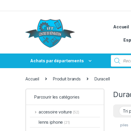
Passer à la navigation
Aller au contenu
Accueil
Esp
Recherche
Achats par départements
Accueil
Produit brands
Duracell
Durac
Parcourir les catégories
accesoire voiture
(52)
lenns iphone
(21)
piles