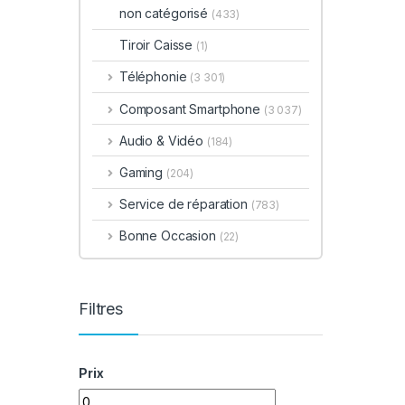
non catégorisé
(433)
Tiroir Caisse
(1)
Téléphonie
(3 301)
Composant Smartphone
(3 037)
Audio & Vidéo
(184)
Gaming
(204)
Service de réparation
(783)
Bonne Occasion
(22)
Filtres
Prix
Prix min
Prix max