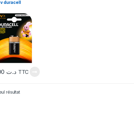
9v duracell
3,900
د.ت
TTC
eul résultat