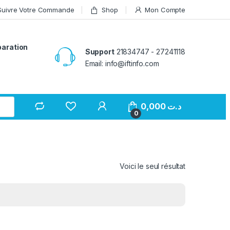
Suivre Votre Commande
Shop
Mon Compte
paration
Support
21834747 - 27241118
Email: info@iftinfo.com
0,000
د.ت
0
Voici le seul résultat