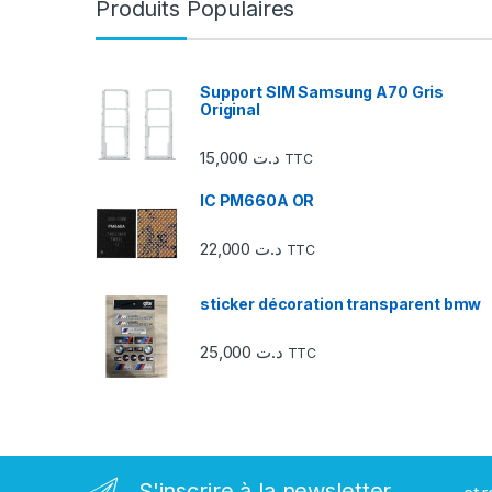
Produits Populaires
o
u
Support SIM Samsung A70 Gris
Original
s
15,000
د.ت
TTC
e
IC PM660A OR
l
22,000
د.ت
d
TTC
e
sticker décoration transparent bmw
s
25,000
د.ت
TTC
m
a
r
S'inscrire à la newsletter