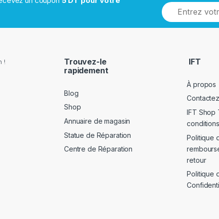
 recevez un coupon
5 DT pour votre
Trouvez-le
IFT
 !
rapidement
À propos
Blog
Contacte
Shop
IFT Shop 
Annuaire de magasin
conditions
Statue de Réparation
Politique 
rembours
Centre de Réparation
retour
Politique 
Confidenti