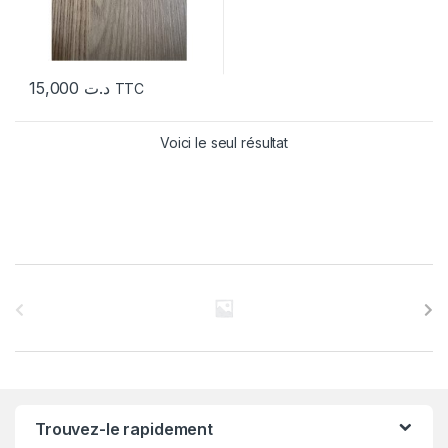
15,000
د.ت
TTC
Voici le seul résultat
C
a
r
r
Trouvez-le rapidement
o