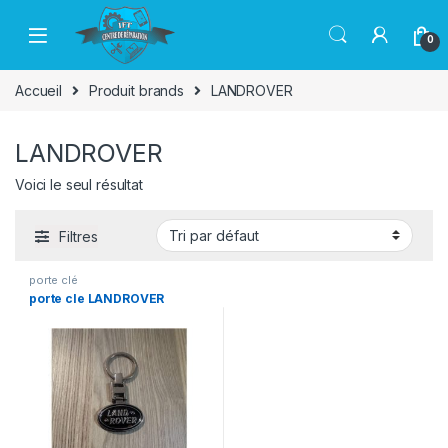
Passer à la navigation
Aller au contenu
0
Accueil
Produit brands
LANDROVER
LANDROVER
Voici le seul résultat
Filtres
porte clé
porte cle LANDROVER