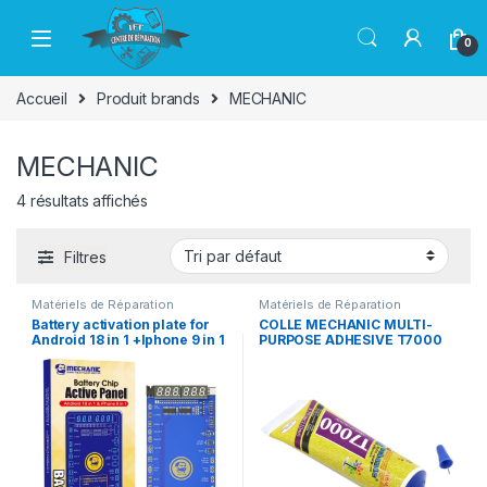
Passer à la navigation
Aller au contenu
0
Accueil
Produit brands
MECHANIC
MECHANIC
4 résultats affichés
Filtres
Matériels de Réparation
Matériels de Réparation
Battery activation plate for
COLLE MECHANIC MULTI-
Android 18 in 1 +Iphone 9 in 1
PURPOSE ADHESIVE T7000
BA32 Mechanic
BLACK 110ML