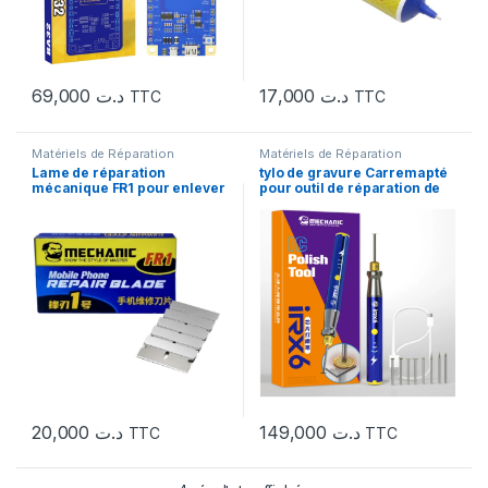
69,000
د.ت
17,000
د.ت
TTC
TTC
Matériels de Réparation
Matériels de Réparation
Lame de réparation
tylo de gravure Carremapté
mécanique FR1 pour enlever
pour outil de réparation de
la colle du cadre de l’écran
téléphone, mécanicien IRX6
LCD
GDR1
20,000
د.ت
149,000
د.ت
TTC
TTC