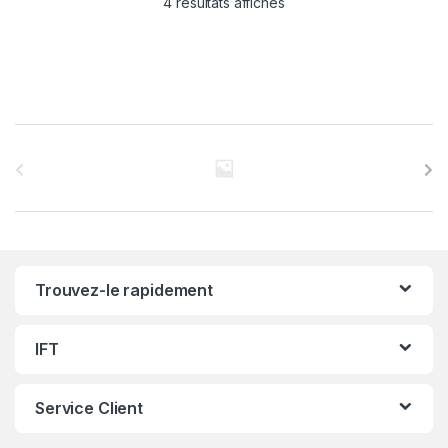
4 résultats affichés
C
a
r
r
Trouvez-le rapidement
o
u
IFT
s
Service Client
e