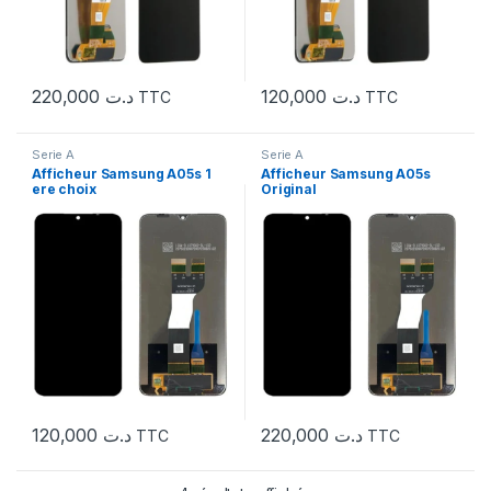
220,000
د.ت
120,000
د.ت
TTC
TTC
Serie A
Serie A
Afficheur Samsung A05s 1
Afficheur Samsung A05s
ere choix
Original
120,000
د.ت
220,000
د.ت
TTC
TTC