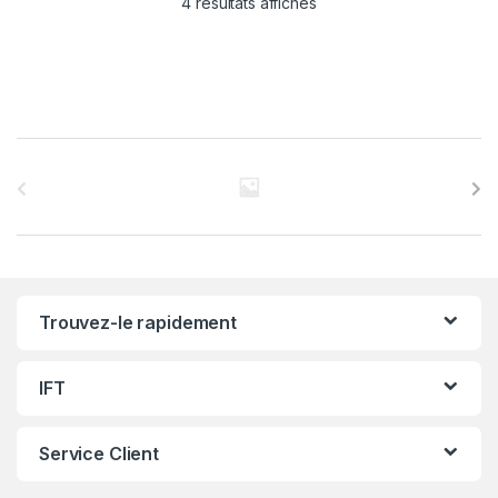
4 résultats affichés
C
a
r
r
Trouvez-le rapidement
o
u
IFT
s
Service Client
e