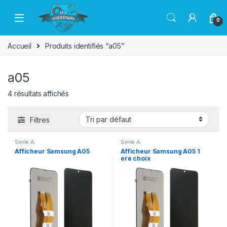
Passer à la navigation
Aller au contenu
0
Accueil
Produits identifiés “a05”
a05
4 résultats affichés
Filtres
Serie A
Serie A
Afficheur Samsung A05
Afficheur Samsung A05 1
ere choix