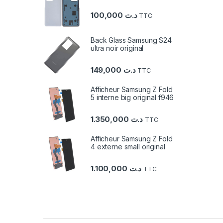
100,000
د.ت
TTC
Back Glass Samsung S24
ultra noir original
149,000
د.ت
TTC
Afficheur Samsung Z Fold
5 interne big original f946
1.350,000
د.ت
TTC
Afficheur Samsung Z Fold
4 externe small original
1.100,000
د.ت
TTC