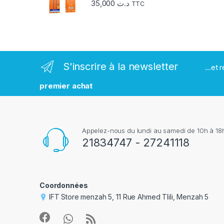
s
35,000
د.ت
TTC
m
a
r
S'inscrire à la newsletter
...et
q
premier achat
u
e
Appelez-nous du lundi au samedi de 10h à 18h
s
21834747 - 27241118
Coordonnées
IFT Store menzah 5, 11 Rue Ahmed Tlili, Menzah 5