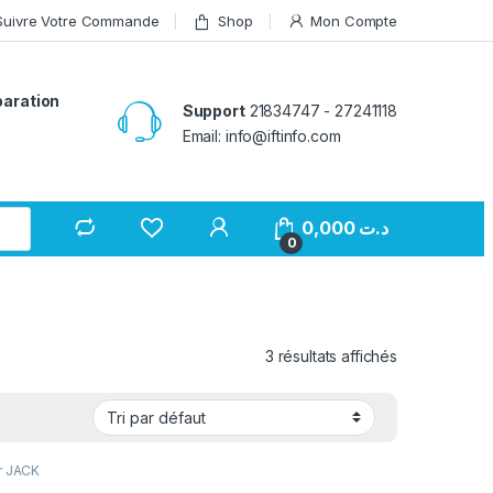
Suivre Votre Commande
Shop
Mon Compte
paration
Support
21834747 - 27241118
Email: info@iftinfo.com
0,000
د.ت
0
3 résultats affichés
r JACK