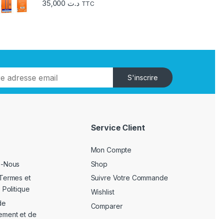
35,000
د.ت
TTC
S'inscrire
Service Client
Mon Compte
z-Nous
Shop
Termes et
Suivre Votre Commande
 Politique
Wishlist
de
Comparer
ement et de