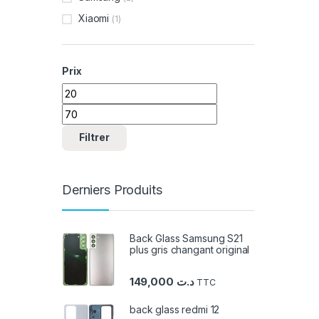
Xiaomi
(1)
Prix
Prix min
Prix max
Filtrer
Derniers Produits
Back Glass Samsung S21
plus gris changant original
149,000
د.ت
TTC
back glass redmi 12