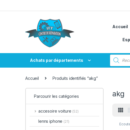
Passer à la navigation
Aller au contenu
Accueil
Esp
Recherche
Achats par départements
Accueil
Produits identifiés “akg”
akg
Parcourir les catégories
accesoire voiture
(52)
lenns iphone
(21)
Ecoute