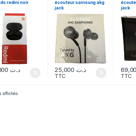
ds redmi noir
écouteur samsung akg
écoute
jack
jack
40,000
د.ت
25,000
د.ت
TTC
TTC
s affichés