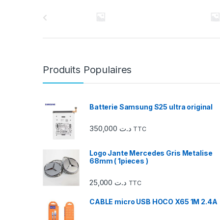
C
a
r
r
Produits Populaires
o
u
Batterie Samsung S25 ultra original
s
350,000
د.ت
TTC
e
Logo Jante Mercedes Gris Metalise
l
68mm ( 1pieces )
d
25,000
د.ت
TTC
e
CABLE micro USB HOCO X65 1M 2.4A