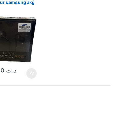
ur samsung akg
69,000
د.ت