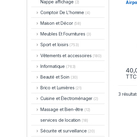
Nappe affichage
Airpo
(2)
Comptoir De L'homme
(4)
Maison et Décor
(58)
Meubles Et Fournitures
(3)
Sport et loisirs
(753)
Vêtements et accessoires
(180)
Informatique
(763)
TTC
Beauté et Soin
(30)
Brico et Lumières
(21)
3 résultat
Cuisine et Électroménager
(2)
Massage et Bien-être
(12)
services de location
(18)
Sécurite et surveillance
(20)