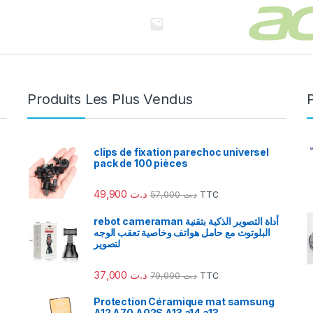
Produits Les Plus Vendus
clips de fixation parechoc universel
pack de 100 pièces
49,900
د.ت
57,000
د.ت
TTC
rebot cameraman أداة التصوير الذكية بتقنية
البلوتوث مع حامل هواتف وخاصية تعقب الوجه
لتصوير
37,000
د.ت
79,000
د.ت
TTC
Protection Céramique mat samsung
A12 A70 A02S A13 a14 a13