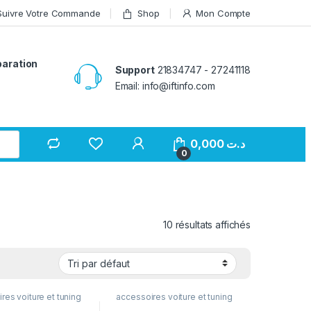
Suivre Votre Commande
Shop
Mon Compte
paration
Support
21834747 - 27241118
Email: info@iftinfo.com
0,000
د.ت
0
10 résultats affichés
res voiture et tuning
accessoires voiture et tuning