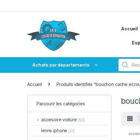
Passer à la navigation
Aller au contenu
Accueil
Esp
Recherche
Achats par départements
Accueil
Produits identifiés “bouchon cache ecrou
bouc
Parcourir les catégories
accesoire voiture
(52)
lenns iphone
(21)
access
access