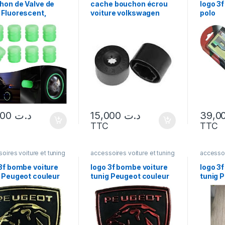
hon de Valve de
cache bouchon écrou
logo 3
 Fluorescent,
voiture volkswagen
polo
neux moto ou
polo golf passa jette
re
siroco kaddy
12,000
د.ت
15,000
د.ت
TTC
TTC
oires voiture et tuning
accessoires voiture et tuning
accessoi
3f bombe voiture
logo 3f bombe voiture
logo 3
g Peugeot couleur
tunig Peugeot couleur
tunig 
rouge
silver