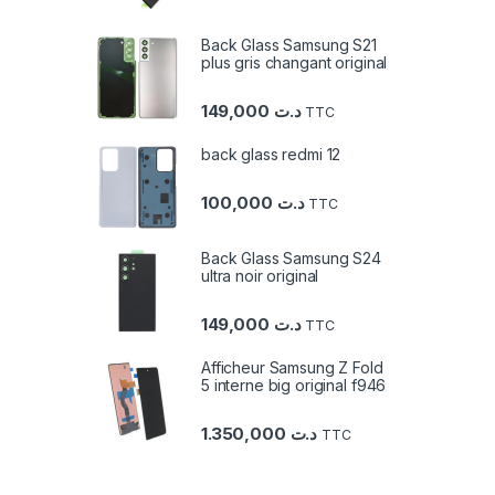
Back Glass Samsung S21
plus gris changant original
149,000
د.ت
TTC
back glass redmi 12
100,000
د.ت
TTC
Back Glass Samsung S24
ultra noir original
149,000
د.ت
TTC
Afficheur Samsung Z Fold
5 interne big original f946
1.350,000
د.ت
TTC