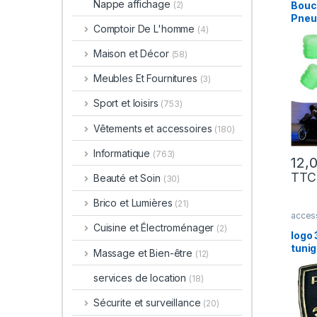
Nappe affichage
Bouc
(2)
Pneu
Comptoir De L'homme
(4)
Lumi
voitu
Maison et Décor
(58)
Meubles Et Fournitures
(3)
Sport et loisirs
(753)
Vêtements et accessoires
(180)
Informatique
(763)
TTC
Beauté et Soin
(30)
Brico et Lumières
(21)
access
Cuisine et Électroménager
(2)
logo 
tuni
Massage et Bien-être
(12)
gold
services de location
(18)
Sécurite et surveillance
(20)