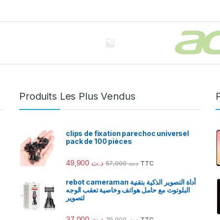
Produits Les Plus Vendus
clips de fixation parechoc universel
pack de 100 pièces
49,900
د.ت
57,000
د.ت
TTC
rebot cameraman أداة التصوير الذكية بتقنية
البلوتوث مع حامل هواتف وخاصية تعقب الوجه
لتصوير
37,000
د.ت
79,000
د.ت
TTC