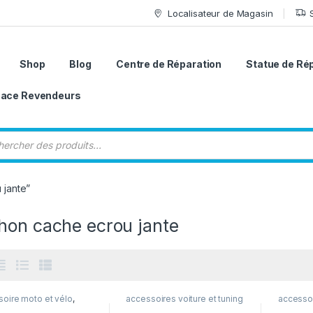
Localisateur de Magasin
Shop
Blog
Centre de Réparation
Statue de Ré
ace Revendeurs
 de produits
 jante”
hon cache ecrou jante
oire moto et vélo
,
accessoires voiture et tuning
accessoi
oires voiture et tuning