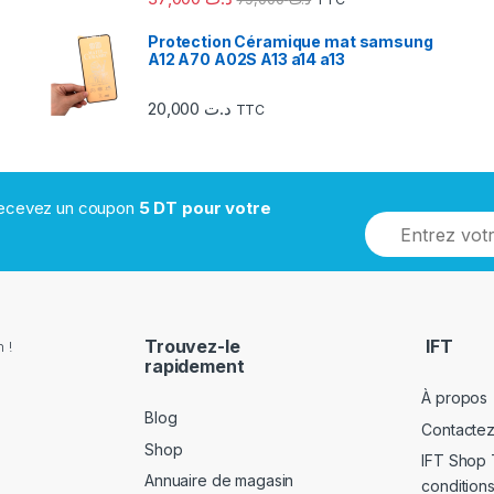
Protection Céramique mat samsung
A12 A70 A02S A13 a14 a13
20,000
د.ت
TTC
 recevez un coupon
5 DT pour votre
Trouvez-le
IFT
 !
rapidement
À propos
Blog
Contacte
Shop
IFT Shop 
Annuaire de magasin
conditions