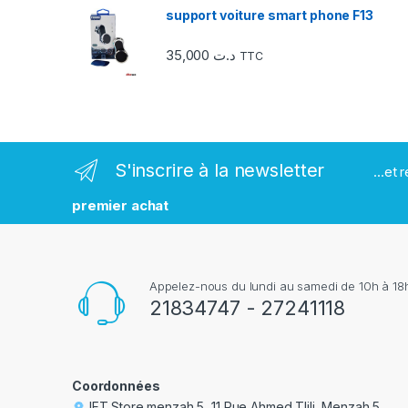
e
support voiture smart phone F13
s
35,000
د.ت
TTC
m
a
r
S'inscrire à la newsletter
...et
q
premier achat
u
e
Appelez-nous du lundi au samedi de 10h à 18h
s
21834747 - 27241118
Coordonnées
IFT Store menzah 5, 11 Rue Ahmed Tlili, Menzah 5