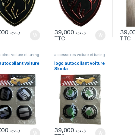
39,000
د.ت
39,000
د.ت
TTC
TTC
oires voiture et tuning
accessoires voiture et tuning
autocollant voiture
logo autocollant voiture
Skoda
39,000
د.ت
39,000
د.ت