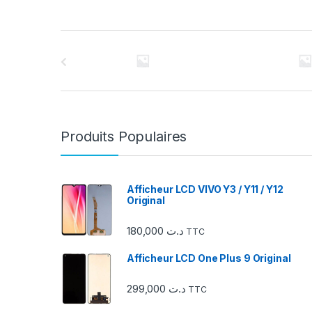
C
a
r
r
Produits Populaires
o
u
Afficheur LCD VIVO Y3 / Y11 / Y12
Original
s
180,000
د.ت
TTC
e
Afficheur LCD One Plus 9 Original
l
299,000
د.ت
d
TTC