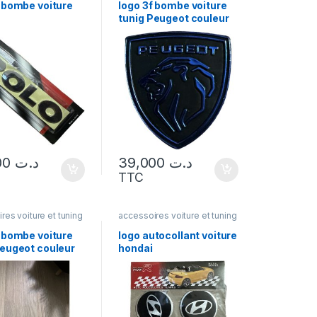
f bombe voiture
logo 3f bombe voiture
tunig Peugeot couleur
bleu
39,000
د.ت
39,000
د.ت
TTC
res voiture et tuning
accessoires voiture et tuning
f bombe voiture
logo autocollant voiture
Peugeot couleur
hondai