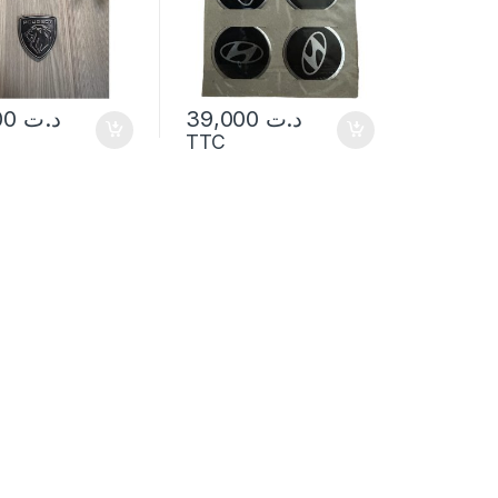
39,000
د.ت
39,000
د.ت
TTC