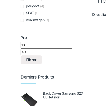
TTC
peugeot
(4)
SEAT
(2)
10 résulta
volkswagen
(2)
Prix
Prix min
Prix max
Filtrer
Derniers Produits
Back Cover Samsung S23
ULTRA noir