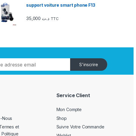
support voiture smart phone F13
35,000
د.ت
TTC
S'inscrire
Service Client
Mon Compte
z-Nous
Shop
Termes et
Suivre Votre Commande
 Politique
Wishlist