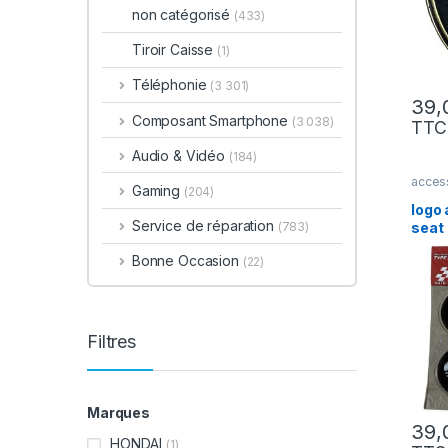
non catégorisé
(433)
Tiroir Caisse
(1)
Téléphonie
(3 301)
Composant Smartphone
(3 038)
TTC
Audio & Vidéo
(184)
access
Gaming
(204)
logo 
Service de réparation
seat
(783)
Bonne Occasion
(22)
Filtres
Marques
HONDAI
(1)