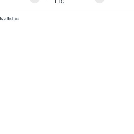
TTC
ts affichés