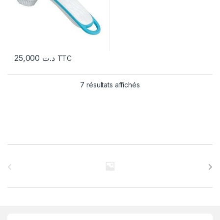
25,000
د.ت
TTC
7 résultats affichés
C
a
r
r