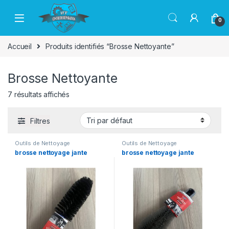
Passer à la navigation
Aller au contenu
0
Accueil
Produits identifiés “Brosse Nettoyante”
Brosse Nettoyante
7 résultats affichés
Filtres
Outils de Nettoyage
Outils de Nettoyage
brosse nettoyage jante
brosse nettoyage jante