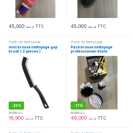
45,000
د.ت
45,000
د.ت
TTC
TTC
Outils de Nettoyage
Outils de Nettoyage
mini brosse nettoyage gap
Pack brosse nettoyage
brush ( 2 piéces )
professionnel blanc
-
32%
-
17%
25,000
د.ت
59,000
د.ت
16,900
د.ت
49,000
د.ت
TTC
TTC