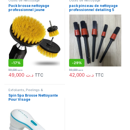
Outils de Nettoyage
Outils de Nettoyage
Pack brosse nettoyage
pack pinceau de nettoyage
professionnel jaune
professionnel detailing 5
pièces
-
17%
-
29%
59,000
د.ت
59,000
د.ت
49,000
د.ت
42,000
د.ت
TTC
TTC
Exfoliants, Peelings &
Gommages
Spin Spa Brosse Nettoyante
Pour Visage