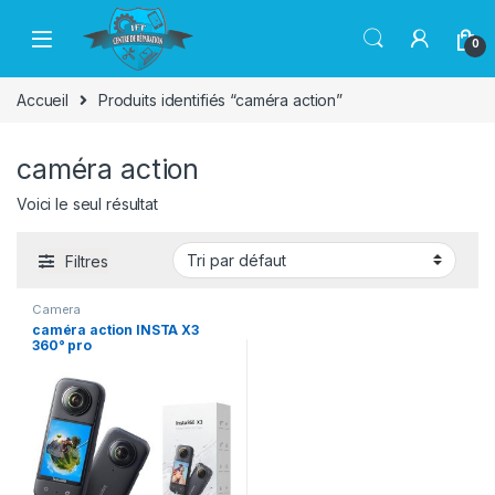
Passer à la navigation
Aller au contenu
0
Accueil
Produits identifiés “caméra action”
caméra action
Voici le seul résultat
Filtres
Camera
caméra action INSTA X3
360° pro