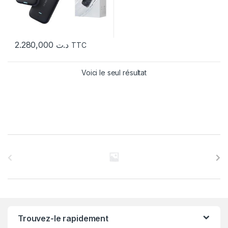
2.280,000
د.ت
TTC
Voici le seul résultat
C
a
r
r
Trouvez-le rapidement
o