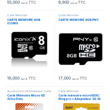
55,000
د.ت
8,900
د.ت
TTC
TTC
Carte Mémoire
Carte Mémoire
CARTE MEMOIRE 8GB
CARTE MEMOIRE 8GB PNY
ICONIX
16,000
د.ت
17,000
د.ت
TTC
TTC
Accessoires informatique
,
Carte
Carte Mémoire
Mémoire
,
Informatique
Carte Mémoire Micro SD
Carte mémoire microSDXC
32Go Dato
Ring pro + Adaptateur SD 32
GB