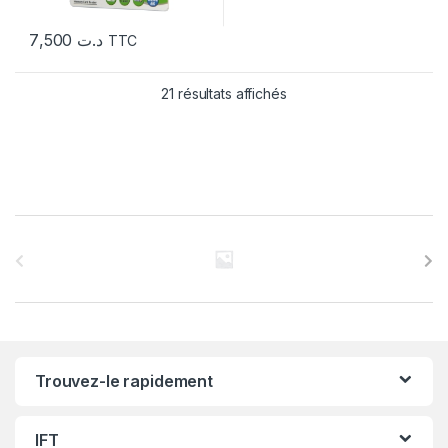
7,500
د.ت
TTC
21 résultats affichés
C
a
r
r
Trouvez-le rapidement
o
u
IFT