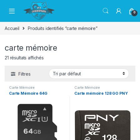
Passer à la navigation
Aller au contenu
0
Accueil
Produits identifiés “carte mémoire”
carte mémoire
21 résultats affichés
Filtres
Carte Mémoire
Carte Mémoire
Carte Mémoire 64G
Carte mémoire 128 GO PNY