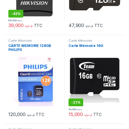
-
43%
69,000
د.ت
39,000
د.ت
47,900
د.ت
TTC
TTC
Carte Mémoire
Carte Mémoire
CARTE MEMOIRE 128GB
Carte Mémoire 16G
PHILIPS
-
21%
19,000
د.ت
120,000
د.ت
15,000
د.ت
TTC
TTC