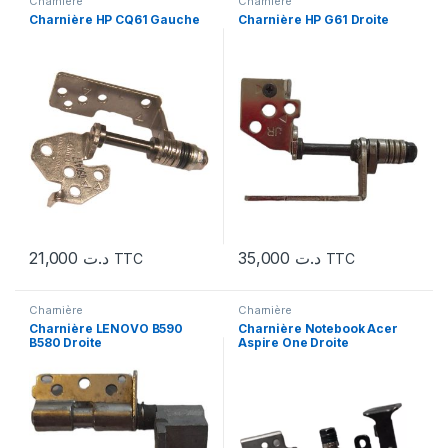
Charnière
Charnière
Charnière HP CQ61 Gauche
Charnière HP G61 Droite
21,000
د.ت
35,000
د.ت
TTC
TTC
Charnière
Charnière
Charnière LENOVO B590
Charnière Notebook Acer
B580 Droite
Aspire One Droite