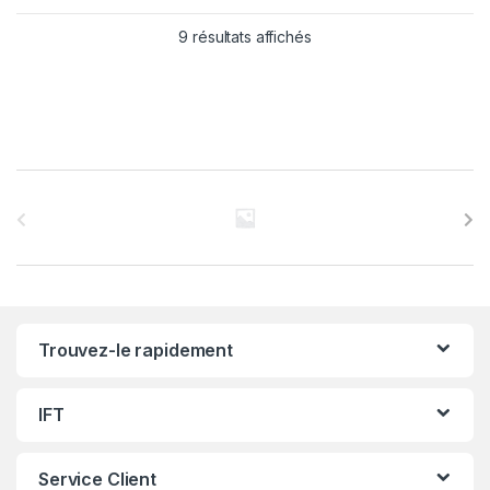
9 résultats affichés
C
a
r
r
Trouvez-le rapidement
o
u
IFT
s
Service Client