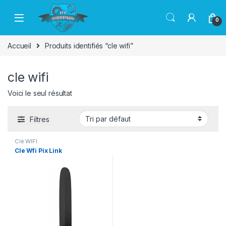
Passer à la navigation
Aller au contenu
0
Accueil
Produits identifiés “cle wifi”
cle wifi
Voici le seul résultat
Filtres
Clé WIFI
Cle Wfi Pix Link