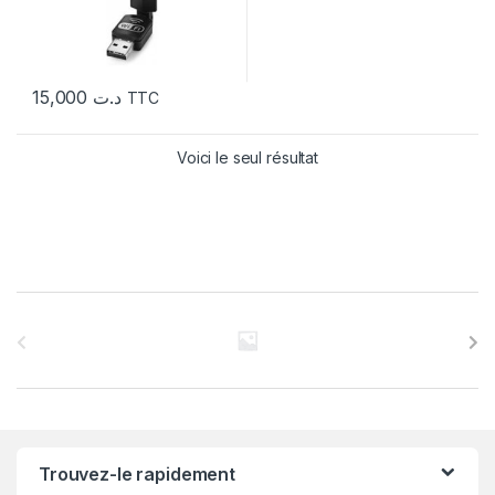
15,000
د.ت
TTC
Voici le seul résultat
C
a
r
r
Trouvez-le rapidement
o