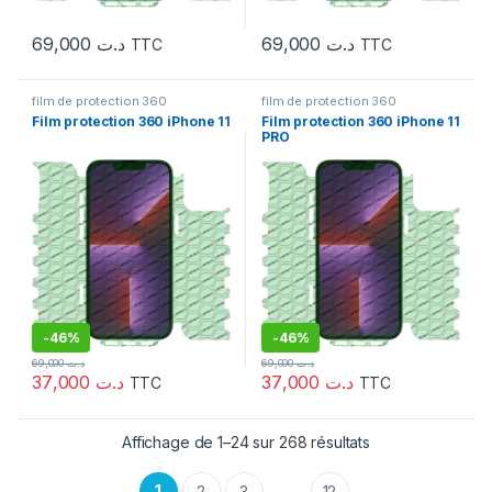
69,000
د.ت
69,000
د.ت
TTC
TTC
film de protection 360
film de protection 360
Film protection 360 iPhone 11
Film protection 360 iPhone 11
PRO
-
46%
-
46%
69,000
د.ت
69,000
د.ت
37,000
د.ت
37,000
د.ت
TTC
TTC
Affichage de 1–24 sur 268 résultats
1
2
3
12