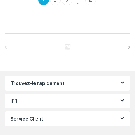
…
C
a
r
r
Trouvez-le rapidement
o
u
IFT
s
Service Client
e