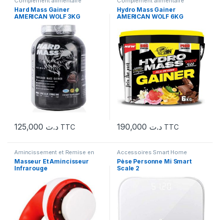
Complément alimentaire
Complément alimentaire
Hard Mass Gainer
Hydro Mass Gainer
AMERICAN WOLF 3KG
AMERICAN WOLF 6KG
125,000
د.ت
190,000
د.ت
TTC
TTC
Amincissement et Remise en
Accessoires Smart Home
Forme
,
Appareil De Massage
Masseur Et Amincisseur
Pèse Personne Mi Smart
Infrarouge
Scale 2