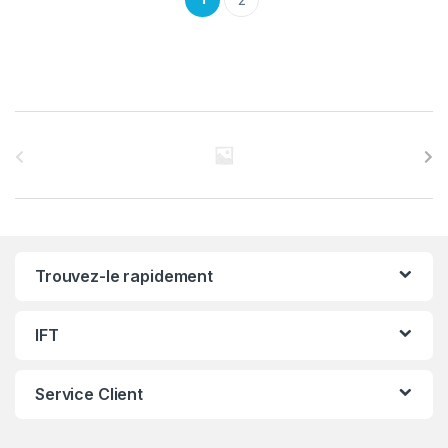
C
a
r
r
Trouvez-le rapidement
o
u
IFT
s
Service Client
e