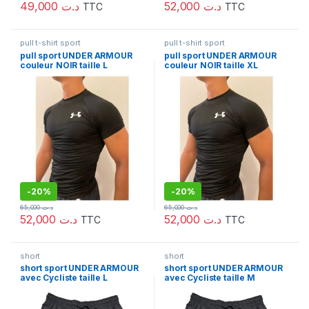
49,000
د.ت
52,000
د.ت
TTC
TTC
pull t-shirt sport
pull t-shirt sport
pull sport UNDER ARMOUR
pull sport UNDER ARMOUR
couleur NOIR taille L
couleur NOIR taille XL
-
20%
-
20%
65,000
د.ت
65,000
د.ت
52,000
د.ت
52,000
د.ت
TTC
TTC
short
short
short sport UNDER ARMOUR
short sport UNDER ARMOUR
avec Cycliste taille L
avec Cycliste taille M