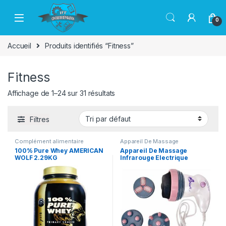
Passer à la navigation
Aller au contenu
0
Accueil
Produits identifiés “Fitness”
Fitness
Affichage de 1–24 sur 31 résultats
Filtres
Complément alimentaire
Appareil De Massage
100% Pure Whey AMERICAN
Appareil De Massage
WOLF 2.29KG
Infrarouge Electrique