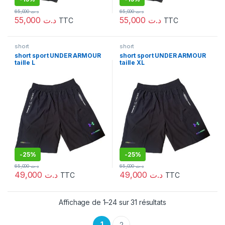
65,000
د.ت
65,000
د.ت
55,000
د.ت
55,000
د.ت
TTC
TTC
short
short
short sport UNDER ARMOUR
short sport UNDER ARMOUR
taille L
taille XL
-
25%
-
25%
65,000
د.ت
65,000
د.ت
49,000
د.ت
49,000
د.ت
TTC
TTC
Affichage de 1–24 sur 31 résultats
1
2