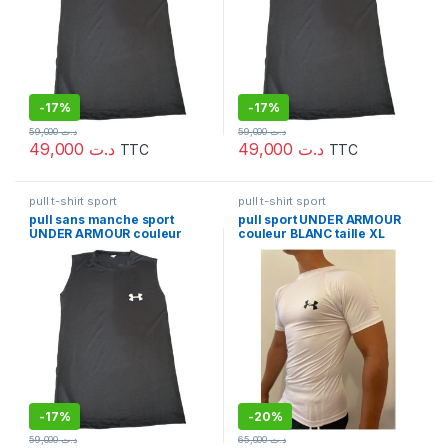
-
17%
-
17%
59,000
د.ت
59,000
د.ت
49,000
د.ت
49,000
د.ت
TTC
TTC
pull t-shirt sport
pull t-shirt sport
pull sans manche sport
pull sport UNDER ARMOUR
UNDER ARMOUR couleur
couleur BLANC taille XL
NOIR taille XL
-
17%
-
20%
59,000
د.ت
65,000
د.ت