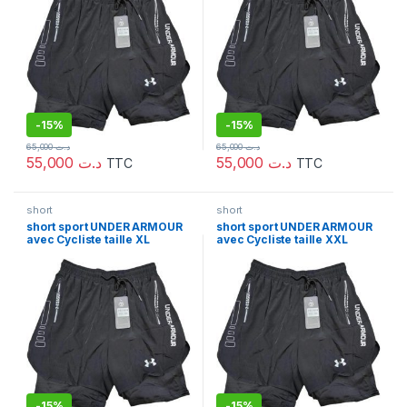
-
15%
-
15%
65,000
د.ت
65,000
د.ت
55,000
د.ت
55,000
د.ت
TTC
TTC
short
short
short sport UNDER ARMOUR
short sport UNDER ARMOUR
avec Cycliste taille XL
avec Cycliste taille XXL
-
15%
-
15%