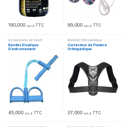
190,000
د.ت
99,000
د.ت
TTC
TTC
Accessoires de Sport
Matériel Orthopédique
Bandes Elastique
Correcteur de Posture
D’entrainement
Orthopédique
Multifonctionnelle Avec 4
Cordes de Pédale
45,000
د.ت
37,000
د.ت
TTC
TTC