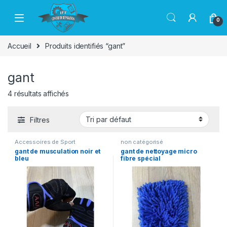
Passer à la navigation
Aller au contenu
0
Accueil
Produits identifiés “gant”
gant
4 résultats affichés
Filtres
Accessoires de Sport
non catégorisé
gant de musculation noir et
gant de nettoyage micro
bleu
fibre spécial