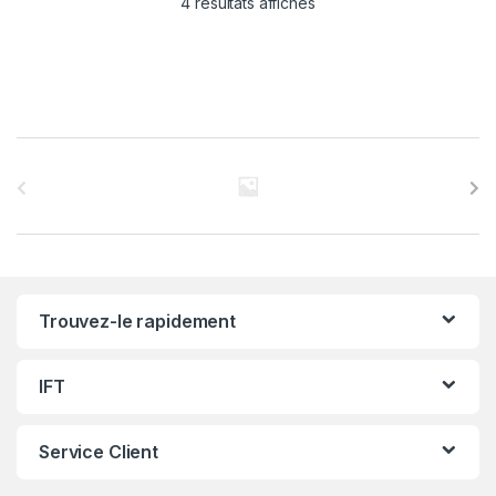
4 résultats affichés
C
a
r
r
Trouvez-le rapidement
o
u
IFT
s
Service Client
e