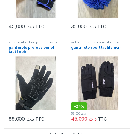
45,000
د.ت
35,000
د.ت
TTC
TTC
vêtement et Equipment moto
vêtement et Equipment moto
gant moto professionnel
gant moto sport tactile noir
tactil noir
-
24%
59,000
د.ت
89,000
د.ت
45,000
د.ت
TTC
TTC