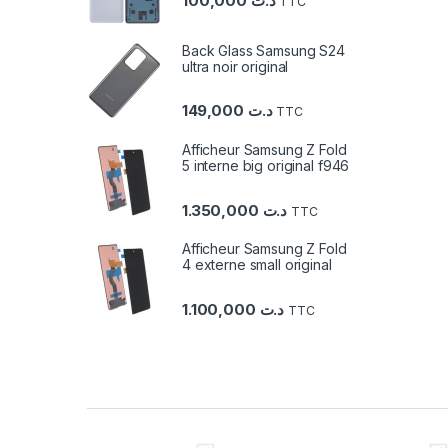
100,000
د.ت
TTC
Back Glass Samsung S24
ultra noir original
149,000
د.ت
TTC
Afficheur Samsung Z Fold
5 interne big original f946
1.350,000
د.ت
TTC
Afficheur Samsung Z Fold
4 externe small original
1.100,000
د.ت
TTC
C