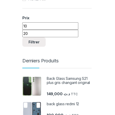
Prix
Prix min
Prix max
Filtrer
Derniers Produits
Back Glass Samsung S21
plus gris changant original
149,000
د.ت
TTC
back glass redmi 12