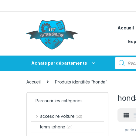
Passer à la navigation
Aller au contenu
Accueil
Esp
Recherche
Achats par départements
Accueil
Produits identifiés “honda”
hond
Parcourir les catégories
accesoire voiture
(52)
lenns iphone
(21)
porte 