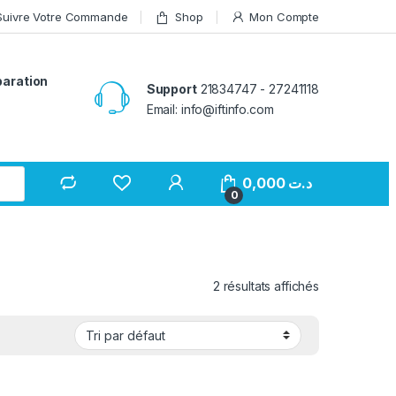
Suivre Votre Commande
Shop
Mon Compte
paration
Support
21834747 - 27241118
Email: info@iftinfo.com
0,000
د.ت
0
2 résultats affichés