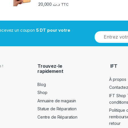
20,000
د.ت
TTC
 recevez un coupon
5 DT pour votre
Trouvez-le
IFT
 !
rapidement
À propos
Blog
Contacte
Shop
IFT Shop 
Annuaire de magasin
conditions
Statue de Réparation
Politique 
rembours
Centre de Réparation
retour