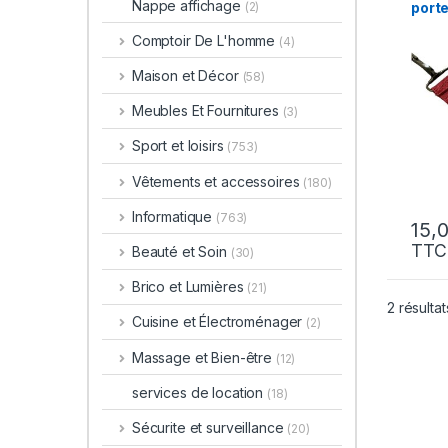
Nappe affichage
port
(2)
Comptoir De L'homme
(4)
Maison et Décor
(58)
Meubles Et Fournitures
(3)
Sport et loisirs
(753)
Vêtements et accessoires
(180)
Informatique
(763)
TTC
Beauté et Soin
(30)
Brico et Lumières
(21)
2 résultat
Cuisine et Électroménager
(2)
Massage et Bien-être
(12)
services de location
(18)
Sécurite et surveillance
(20)