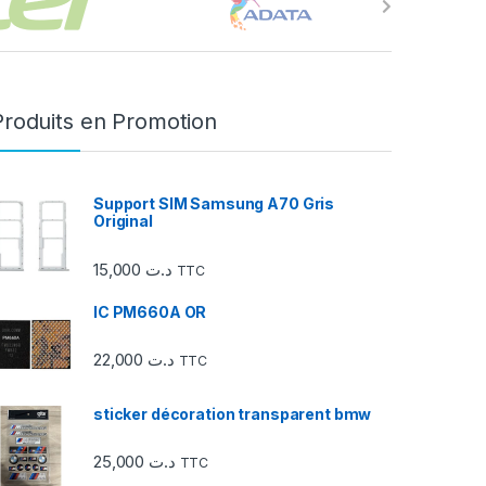
Produits en Promotion
Support SIM Samsung A70 Gris
Original
15,000
د.ت
TTC
IC PM660A OR
22,000
د.ت
TTC
sticker décoration transparent bmw
25,000
د.ت
TTC