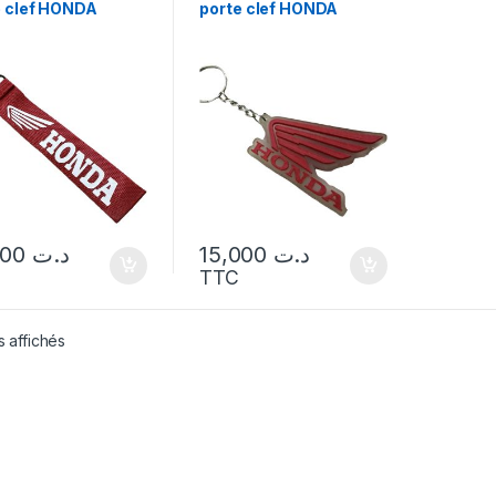
e clef HONDA
porte clef HONDA
15,000
د.ت
15,000
د.ت
TTC
s affichés