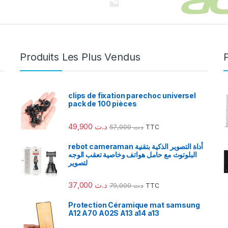
Produits Les Plus Vendus
clips de fixation parechoc universel
pack de 100 pièces
49,900
د.ت
57,000
د.ت
TTC
rebot cameraman أداة التصوير الذكية بتقنية
البلوتوث مع حامل هواتف وخاصية تعقب الوجه
لتصوير
37,000
د.ت
79,000
د.ت
TTC
Protection Céramique mat samsung
A12 A70 A02S A13 a14 a13