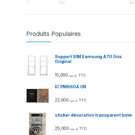
a
r
r
Produits Populaires
o
u
Support SIM Samsung A70 Gris
Original
s
15,000
د.ت
TTC
e
IC PM660A OR
l
22,000
د.ت
d
TTC
e
sticker décoration transparent bmw
s
25,000
د.ت
TTC