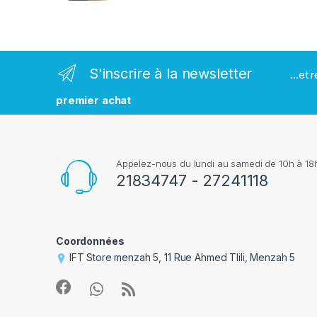
m
a
r
S'inscrire à la newsletter
...et
q
premier achat
u
e
Appelez-nous du lundi au samedi de 10h à 18h
s
21834747 - 27241118
Coordonnées
IFT Store menzah 5, 11 Rue Ahmed Tlili, Menzah 5