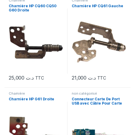
Charnière
Charnière
Charnière HP CQ60 CQ50
Charnière HP CQ61 Gauche
G60 Droite
25,000
د.ت
21,000
د.ت
TTC
TTC
Charnière
non catégorisé
Charnière HP G61 Droite
Connecteur Carte De Port
USB avec Câble Pour Carte
Mère HP Pavilion G6 G6-
1000