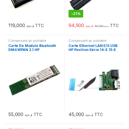
-
21%
94,500
د.ت
119,000
د.ت
TTC
TTC
119,000
د.ت
Composant pc portable
Composant pc portable
Carte De Module Bluetooth
Carte Ethernet LAN E/S USB
DM4 WPAN 2.1 HP
HP Pavilion Série 14-E 15-E
17-E
55,000
د.ت
45,000
د.ت
TTC
TTC