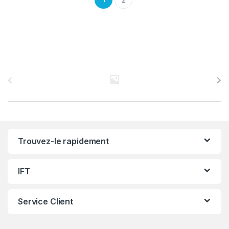
C
a
r
r
Trouvez-le rapidement
o
u
IFT
s
Service Client
e