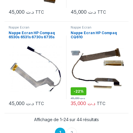
45,000
د.ت
45,000
د.ت
TTC
TTC
Nappe Ecran
Nappe Ecran
Nappe Ecran HP Compaq
Nappe Ecran HP Compaq
6530s 6531s 6730s 6735s
CQ610
-
22%
45,000
د.ت
45,000
د.ت
35,000
د.ت
TTC
TTC
Affichage de 1–24 sur 44 résultats
1
2