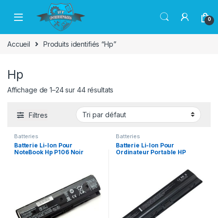
Passer à la navigation
Aller au contenu
0
Accueil
Produits identifiés “Hp”
Hp
Affichage de 1–24 sur 44 résultats
Filtres
Batteries
Batteries
Batterie Li-Ion Pour
Batterie Li-Ion Pour
NoteBook Hp P106 Noir
Ordinateur Portable HP
M3000 / DV2000 /DV6000
/V3000 /V6000 Noir