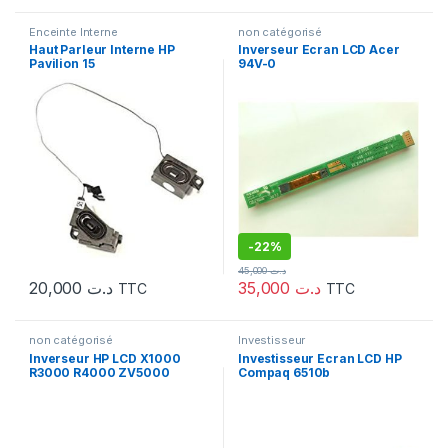
Enceinte Interne
non catégorisé
Haut Parleur Interne HP
Inverseur Ecran LCD Acer
Pavilion 15
94V-0
-
22%
45,000
د.ت
20,000
د.ت
35,000
د.ت
TTC
TTC
non catégorisé
Investisseur
Inverseur HP LCD X1000
Investisseur Ecran LCD HP
R3000 R4000 ZV5000
Compaq 6510b
ZV6000