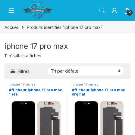
Passer à la navigation
Aller au contenu
0
Accueil
Produits identifiés “iphone 17 pro max”
iphone 17 pro max
11 résultats affichés
Filtres
iphone 17 séries
iphone 17 séries
Afficheur iphone 17 pro max
Afficheur iphone 17 pro max
1 ére
orginal