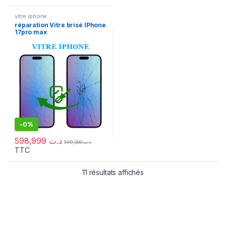
vitre iphone
réparation Vitre brisé IPhone
17pro max
-
0%
598,999
د.ت
599,000
د.ت
TTC
11 résultats affichés