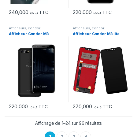
240,000
د.ت
220,000
د.ت
TTC
TTC
Afficheurs
,
condor
Afficheurs
,
condor
Afficheur Condor M3
Afficheur Condor M3 lite
220,000
د.ت
270,000
د.ت
TTC
TTC
Affichage de 1–24 sur 96 résultats
1
2
3
4