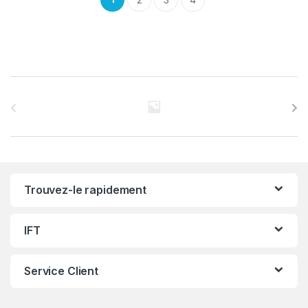
C
a
r
r
Trouvez-le rapidement
o
u
IFT
s
Service Client
e