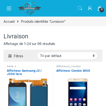
Passer à la navigation
Aller au contenu
0
Accueil
Produits identifiés “Livraison”
Livraison
Affichage de 1–24 sur 96 résultats
Filtres
Serie J
Afficheurs
,
condor
Afficheur Samsung J2 /
Afficheur Condor A100
J200 1ere