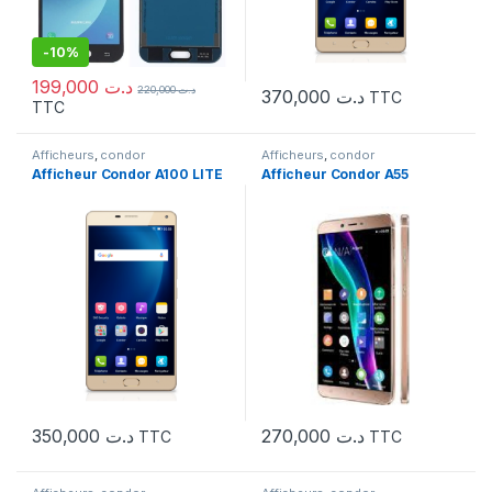
-
10%
199,000
د.ت
220,000
د.ت
370,000
د.ت
TTC
TTC
Afficheurs
,
condor
Afficheurs
,
condor
Afficheur Condor A100 LITE
Afficheur Condor A55
350,000
د.ت
270,000
د.ت
TTC
TTC