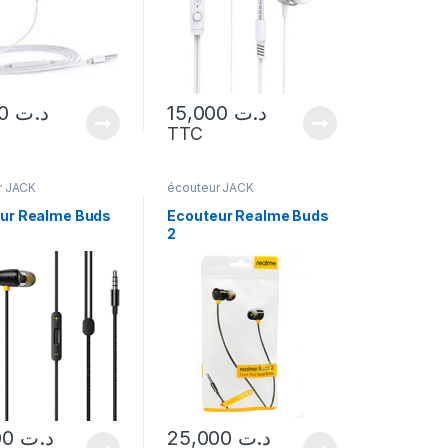
16,000
د.ت
15,000
د.ت
TTC
r JACK
écouteur JACK
ur Realme Buds
Ecouteur Realme Buds
2
25,000
د.ت
25,000
د.ت