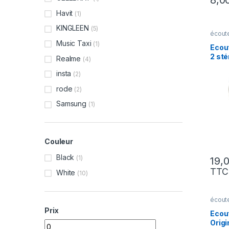
Havit
(1)
KINGLEEN
(5)
écout
Music Taxi
(1)
Ecou
2 sté
Realme
(4)
insta
(2)
rode
(2)
Samsung
(1)
Couleur
Black
(1)
TTC
White
(10)
écout
Prix
Ecou
Origi
Prix min
Prix max