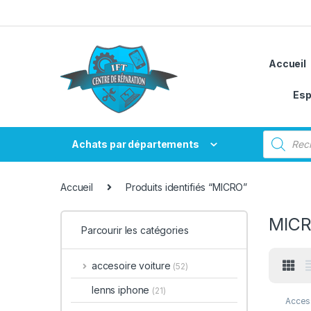
Passer à la navigation
Aller au contenu
Accueil
Esp
Recherche
Achats par départements
Accueil
Produits identifiés “MICRO”
MIC
Parcourir les catégories
accesoire voiture
(52)
lenns iphone
(21)
Acces