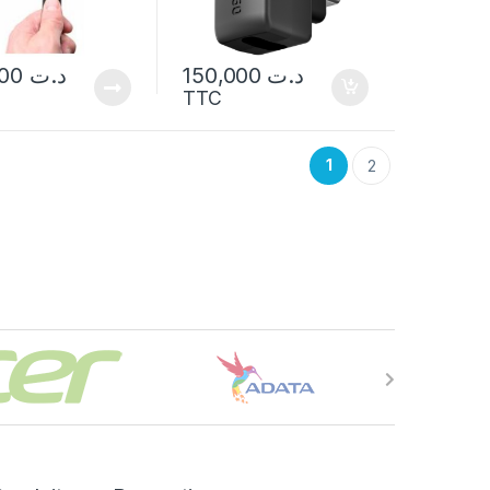
100,000
د.ت
150,000
د.ت
TTC
1
2