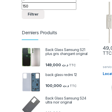
Filtrer
Derniers Produits
Back Glass Samsung S21
TTC
plus gris changant original
149,000
د.ت
TTC
servic
Locat
back glass redmi 12
100,000
د.ت
TTC
Back Glass Samsung S24
ultra noir original