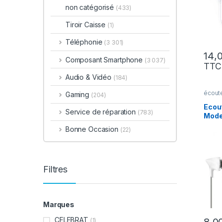
non catégorisé
(433)
Tiroir Caisse
(1)
Téléphonie
(3 301)
Composant Smartphone
(3 037)
TTC
Audio & Vidéo
(184)
écout
Gaming
(204)
Ecout
Service de réparation
(783)
Mode
Bonne Occasion
(22)
Filtres
Marques
CELEBRAT
(1)