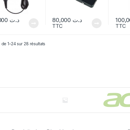
29,000
د.ت
80,000
د.ت
TTC
TTC
 de 1–24 sur 28 résultats