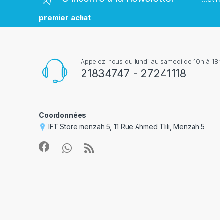
q
premier achat
u
e
Appelez-nous du lundi au samedi de 10h à 18h
s
21834747 - 27241118
Coordonnées
IFT Store menzah 5, 11 Rue Ahmed Tlili, Menzah 5