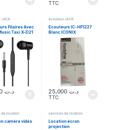
TTC
r JACK
écouteur JACK
urs Filaires Avec
Ecouteurs IC-HF1227
Music Taxi X-D21
Blanc ICONIX
10,000
د.ت
25,000
د.ت
TTC
 de location
services de location
on caméra vidéo
Location écran
projection