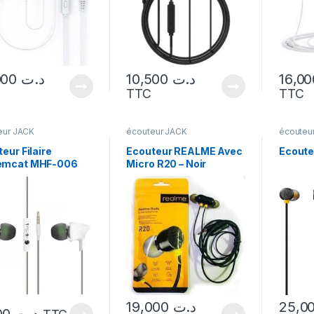
14,000
د.ت
10,500
د.ت
TTC
TTC
eur JACK
écouteur JACK
écouteu
eur Filaire
Ecouteur REALME Avec
Ecoute
mcat MHF-006
Micro R20 – Noir
19,000
د.ت