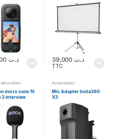
100,000
د.ت
39,000
د.ت
TTC
 de location
Accessoires
n micro sans fil
Mic Adapter Insta360
 2 interview
X3