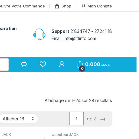
Suivre Votre Commande
Shop
Mon Compte
paration
Support
21834747 - 27241118
Email: info@iftinfo.com
0,000
د.ت
0
Affichage de 1–24 sur 28 résultats
→
de 2
r JACK
écouteur JACK