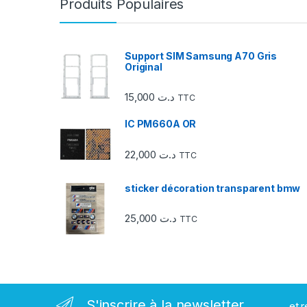
Produits Populaires
o
u
Support SIM Samsung A70 Gris
Original
s
15,000
د.ت
TTC
e
IC PM660A OR
l
22,000
د.ت
d
TTC
e
sticker décoration transparent bmw
s
25,000
د.ت
TTC
m
a
r
S'inscrire à la newsletter
...et