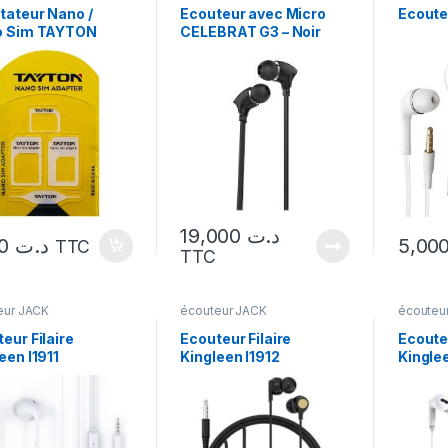
tateur Nano /
Ecouteur avec Micro
Ecouteu
o Sim TAYTON
CELEBRAT G3 – Noir
19,000
د.ت
1,000
د.ت
TTC
TTC
eur JACK
écouteur JACK
écouteu
eur Filaire
Ecouteur Filaire
Ecouteu
een I1911
Kingleen I1912
Kingle