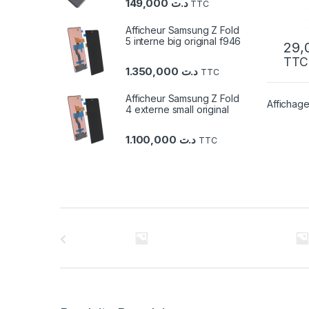
149,000
د.ت
TTC
Afficheur Samsung Z Fold
5 interne big original f946
TTC
1.350,000
د.ت
TTC
Afficheur Samsung Z Fold
Affichage
4 externe small original
1.100,000
د.ت
TTC
C
a
r
r