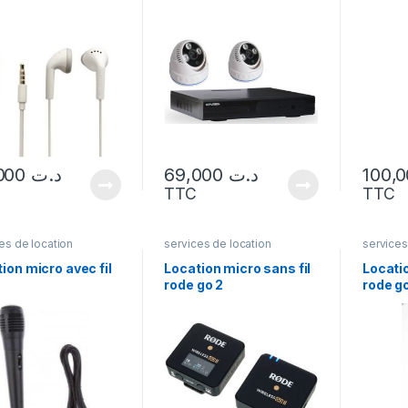
caméra
49,000
د.ت
69,000
د.ت
TTC
TTC
es de location
services de location
services
ion micro avec fil
Location micro sans fil
Locatio
rode go 2
rode go