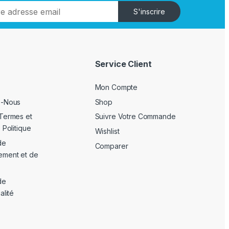
S'inscrire
Service Client
Mon Compte
z-Nous
Shop
Termes et
Suivre Votre Commande
 Politique
Wishlist
de
Comparer
ement et de
de
alité