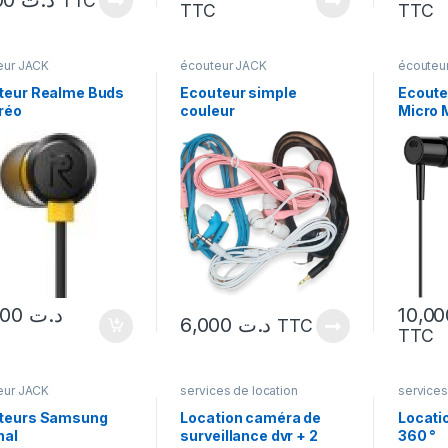
8,000
د.ت
TTC
TTC
TTC
eur JACK
écouteur JACK
écouteu
teur Realme Buds
Ecouteur simple
Ecoute
réo
couleur
Micro 
Noir
19,000
د.ت
6,000
د.ت
TTC
TTC
eur JACK
services de location
services
teurs Samsung
Location caméra de
Locati
nal
surveillance dvr + 2
360 °