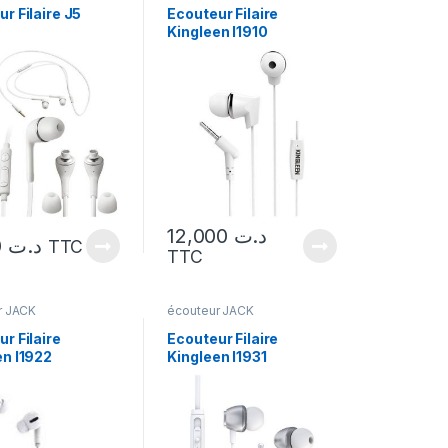
r Filaire J5
Ecouteur Filaire
Kingleen I1910
12,000
د.ت
5,000
د.ت
TTC
TTC
r JACK
écouteur JACK
r Filaire
Ecouteur Filaire
en I1922
Kingleen I1931