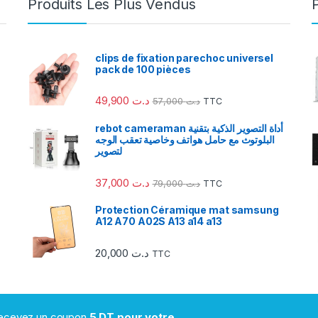
Produits Les Plus Vendus
clips de fixation parechoc universel
pack de 100 pièces
49,900
د.ت
57,000
د.ت
TTC
rebot cameraman أداة التصوير الذكية بتقنية
البلوتوث مع حامل هواتف وخاصية تعقب الوجه
لتصوير
37,000
د.ت
79,000
د.ت
TTC
Protection Céramique mat samsung
A12 A70 A02S A13 a14 a13
20,000
د.ت
TTC
 recevez un coupon
5 DT pour votre