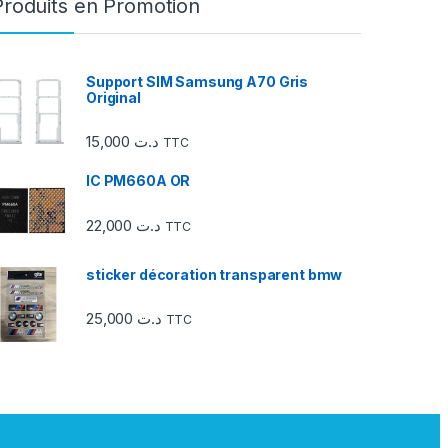
Produits en Promotion
Support SIM Samsung A70 Gris
Original
15,000
د.ت
TTC
IC PM660A OR
22,000
د.ت
TTC
sticker décoration transparent bmw
25,000
د.ت
TTC