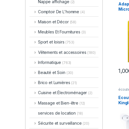
Nappe affichage
(2)
Adap
Micr
Comptoir De L'homme
(4)
Maison et Décor
(58)
Meubles Et Fournitures
(3)
Sport et loisirs
(753)
Vêtements et accessoires
(180)
Informatique
(763)
Beauté et Soin
(30)
Brico et Lumières
(21)
écout
Cuisine et Électroménager
(2)
Ecout
Kingl
Massage et Bien-être
(12)
services de location
(18)
Sécurite et surveillance
(20)