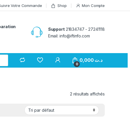
Suivre Votre Commande
Shop
Mon Compte
paration
Support
21834747 - 27241118
Email: info@iftinfo.com
0,000
د.ت
0
2 résultats affichés