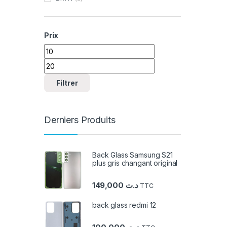
Prix
Prix min
Prix max
Filtrer
Derniers Produits
Back Glass Samsung S21
plus gris changant original
149,000
د.ت
TTC
back glass redmi 12