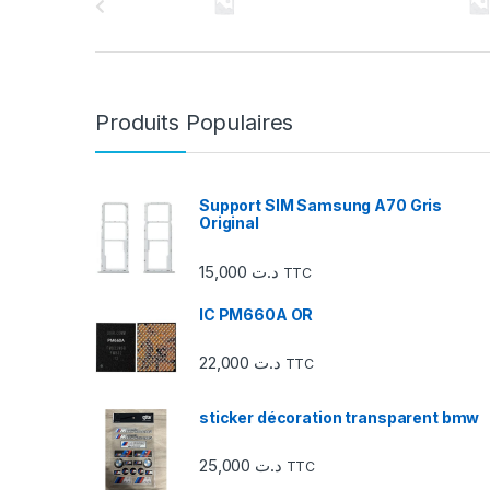
a
r
r
Produits Populaires
o
u
Support SIM Samsung A70 Gris
Original
s
15,000
د.ت
TTC
e
IC PM660A OR
l
22,000
د.ت
d
TTC
e
sticker décoration transparent bmw
s
25,000
د.ت
TTC