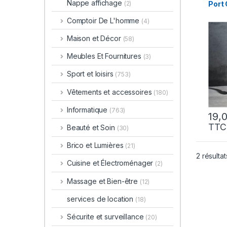
Nappe affichage
Port 
(2)
Comptoir De L'homme
(4)
Maison et Décor
(58)
Meubles Et Fournitures
(3)
Sport et loisirs
(753)
Vêtements et accessoires
(180)
Informatique
(763)
TTC
Beauté et Soin
(30)
Brico et Lumières
(21)
2 résultat
Cuisine et Électroménager
(2)
Massage et Bien-être
(12)
services de location
(18)
Sécurite et surveillance
(20)