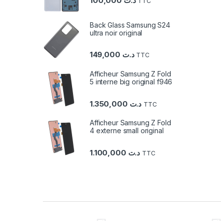
100,000
د.ت
TTC
Back Glass Samsung S24
ultra noir original
149,000
د.ت
TTC
Afficheur Samsung Z Fold
5 interne big original f946
1.350,000
د.ت
TTC
Afficheur Samsung Z Fold
4 externe small original
1.100,000
د.ت
TTC
C