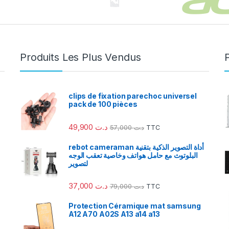
Produits Les Plus Vendus
clips de fixation parechoc universel
pack de 100 pièces
49,900
د.ت
57,000
د.ت
TTC
rebot cameraman أداة التصوير الذكية بتقنية
البلوتوث مع حامل هواتف وخاصية تعقب الوجه
لتصوير
37,000
د.ت
79,000
د.ت
TTC
Protection Céramique mat samsung
A12 A70 A02S A13 a14 a13