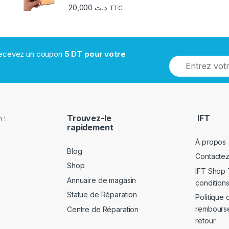
20,000
د.ت
TTC
 recevez un coupon
5 DT pour votre
Trouvez-le
IFT
 !
rapidement
À propos
Blog
Contacte
Shop
IFT Shop 
Annuaire de magasin
conditions
Statue de Réparation
Politique 
rembours
Centre de Réparation
retour