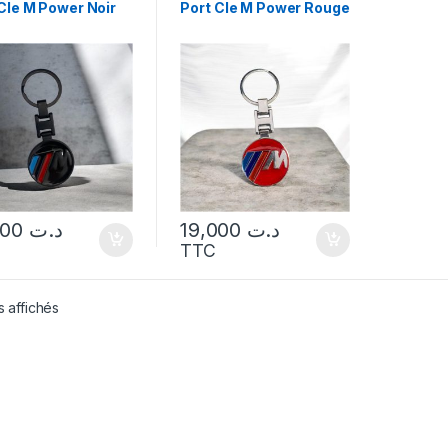
Cle M Power Noir
Port Cle M Power Rouge
19,000
د.ت
19,000
د.ت
TTC
s affichés