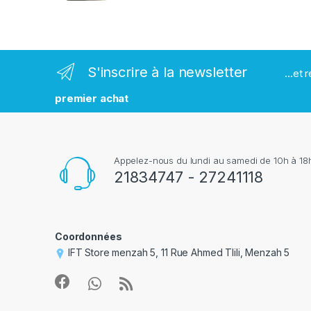
m
a
r
S'inscrire à la newsletter
...et
q
premier achat
u
e
Appelez-nous du lundi au samedi de 10h à 18h
s
21834747 - 27241118
Coordonnées
IFT Store menzah 5, 11 Rue Ahmed Tlili, Menzah 5