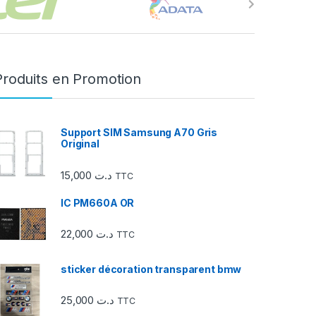
Produits en Promotion
Support SIM Samsung A70 Gris
Original
15,000
د.ت
TTC
IC PM660A OR
22,000
د.ت
TTC
sticker décoration transparent bmw
25,000
د.ت
TTC