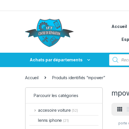
Passer à la navigation
Aller au contenu
Accueil
Esp
Recherche
Achats par départements
Accueil
Produits identifiés “mpower”
mpo
Parcourir les catégories
accesoire voiture
(52)
lenns iphone
(21)
porte 