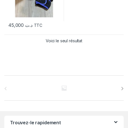
45,000
د.ت
TTC
Voici le seul résultat
C
a
r
r
Trouvez-le rapidement
o