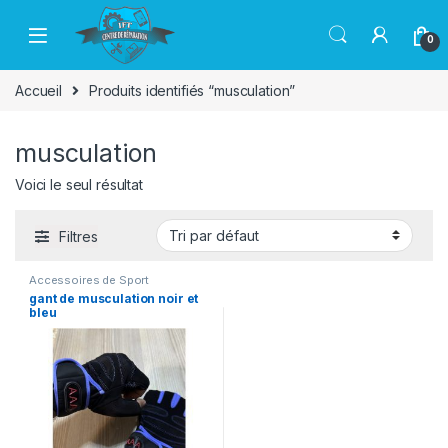
Passer à la navigation
Aller au contenu
0
Accueil
Produits identifiés “musculation”
musculation
Voici le seul résultat
Filtres
Accessoires de Sport
gant de musculation noir et
bleu