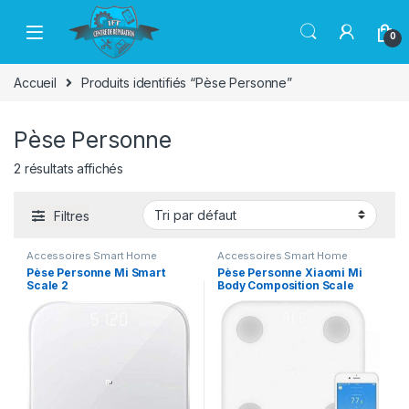
Passer à la navigation
Aller au contenu
0
Accueil
Produits identifiés “Pèse Personne”
Pèse Personne
2 résultats affichés
Filtres
Accessoires Smart Home
Accessoires Smart Home
Pèse Personne Mi Smart
Pèse Personne Xiaomi Mi
Scale 2
Body Composition Scale
Glass 2