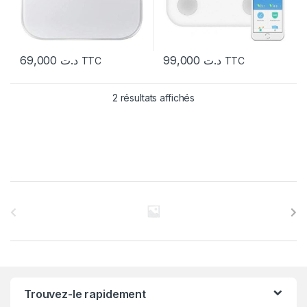
69,000
د.ت
99,000
د.ت
TTC
TTC
2 résultats affichés
C
a
r
r
Trouvez-le rapidement
o