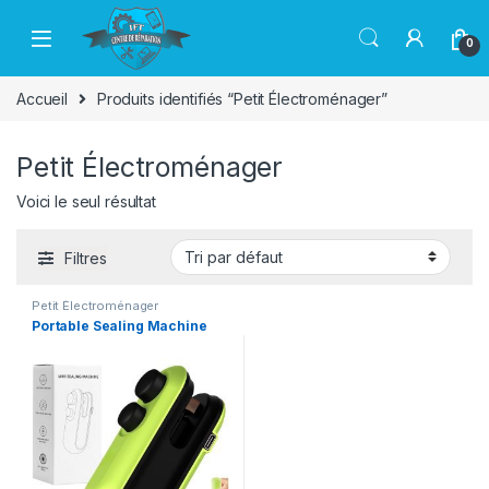
Passer à la navigation
Aller au contenu
0
Accueil
Produits identifiés “Petit Électroménager”
Petit Électroménager
Voici le seul résultat
Filtres
Petit Électroménager
Portable Sealing Machine