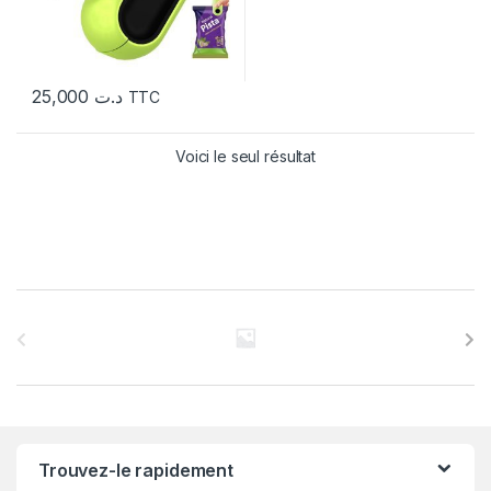
25,000
د.ت
TTC
Voici le seul résultat
C
a
r
r
Trouvez-le rapidement
o