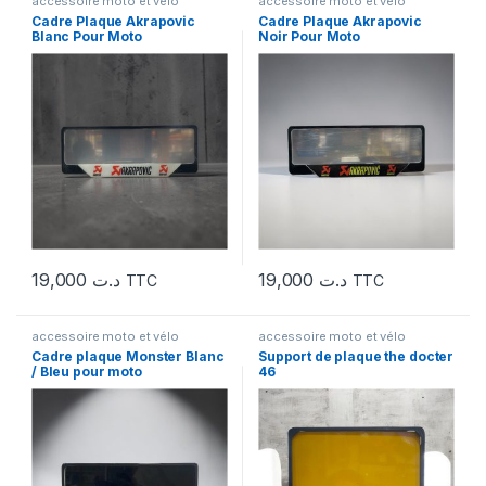
accessoire moto et vélo
accessoire moto et vélo
Cadre Plaque Akrapovic
Cadre Plaque Akrapovic
Blanc Pour Moto
Noir Pour Moto
19,000
د.ت
19,000
د.ت
TTC
TTC
accessoire moto et vélo
accessoire moto et vélo
Cadre plaque Monster Blanc
Support de plaque the docter
/ Bleu pour moto
46