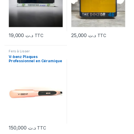
19,000
د.ت
25,000
د.ت
TTC
TTC
Fers à Lisser
V-benz Plaques
Professionnel en Céramique
1080°C
150,000
د.ت
TTC