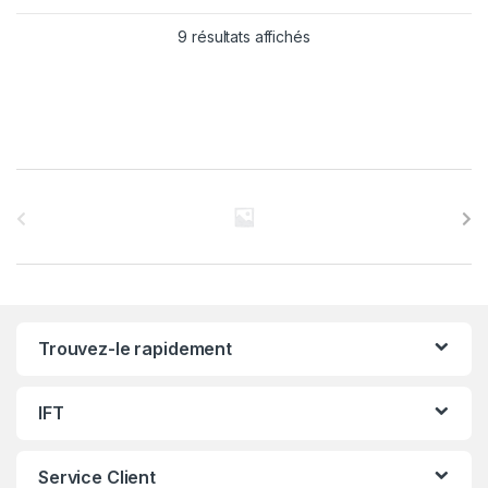
9 résultats affichés
C
a
r
r
Trouvez-le rapidement
o
u
IFT
s
Service Client