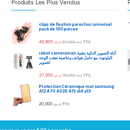
Produits Les Plus Vendus
clips de fixation parechoc universel
pack de 100 pièces
49,900
د.ت
57,000
د.ت
TTC
rebot cameraman أداة التصوير الذكية بتقنية
البلوتوث مع حامل هواتف وخاصية تعقب الوجه
لتصوير
37,000
د.ت
79,000
د.ت
TTC
Protection Céramique mat samsung
A12 A70 A02S A13 a14 a13
20,000
د.ت
TTC