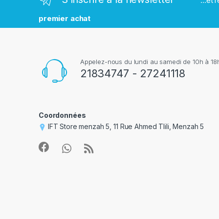
...et
q
premier achat
u
e
Appelez-nous du lundi au samedi de 10h à 18h
s
21834747 - 27241118
Coordonnées
IFT Store menzah 5, 11 Rue Ahmed Tlili, Menzah 5