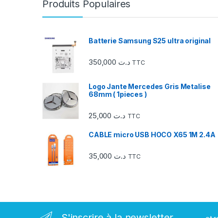
Produits Populaires
o
u
Batterie Samsung S25 ultra original
s
350,000
د.ت
TTC
e
Logo Jante Mercedes Gris Metalise
l
68mm ( 1pieces )
d
25,000
د.ت
TTC
e
CABLE micro USB HOCO X65 1M 2.4A
s
35,000
د.ت
TTC
m
a
r
S'inscrire à la newsletter