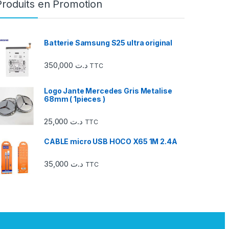
Produits en Promotion
Batterie Samsung S25 ultra original
350,000
د.ت
TTC
Logo Jante Mercedes Gris Metalise
68mm ( 1pieces )
25,000
د.ت
TTC
CABLE micro USB HOCO X65 1M 2.4A
35,000
د.ت
TTC