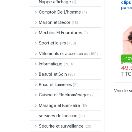
Nappe affichage
clips
(2)
pare
Comptoir De L'homme
(4)
pack
Maison et Décor
(58)
Meubles Et Fournitures
(3)
Sport et loisirs
(753)
Vêtements et accessoires
(180)
-
12
Informatique
(763)
TTC
Beauté et Soin
(30)
Brico et Lumières
(21)
Voici le s
Cuisine et Électroménager
(2)
Massage et Bien-être
(12)
services de location
(18)
Sécurite et surveillance
(20)