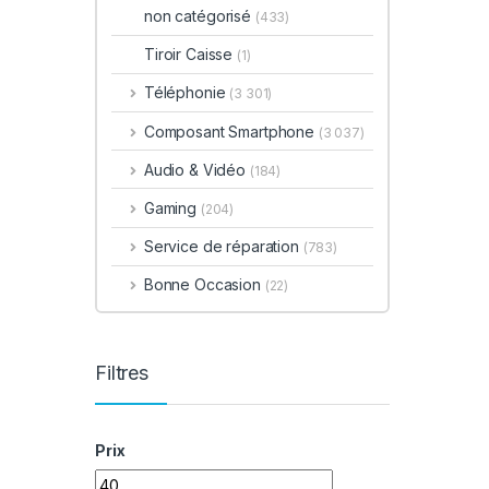
non catégorisé
(433)
Tiroir Caisse
(1)
Téléphonie
(3 301)
Composant Smartphone
(3 037)
Audio & Vidéo
(184)
Gaming
(204)
Service de réparation
(783)
Bonne Occasion
(22)
Filtres
Prix
Prix min
Prix max