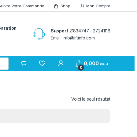
Suivre Votre Commande
Shop
Mon Compte
paration
Support
21834747 - 27241118
Email: info@iftinfo.com
0,000
د.ت
0
Voici le seul résultat