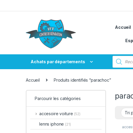
Passer à la navigation
Aller au contenu
Accueil
Esp
Recherche
Achats par départements
Accueil
Produits identifiés “parachoc”
para
Parcourir les catégories
accesoire voiture
(52)
lenns iphone
(21)
access