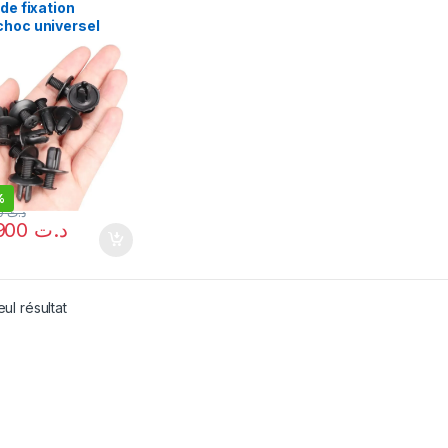
 de fixation
choc universel
 de 100 pièces
%
57,000
د.ت
49,900
د.ت
eul résultat