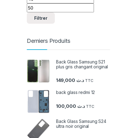
Filtrer
Derniers Produits
Back Glass Samsung S21
plus gris changant original
149,000
د.ت
TTC
back glass redmi 12
100,000
د.ت
TTC
Back Glass Samsung S24
ultra noir original