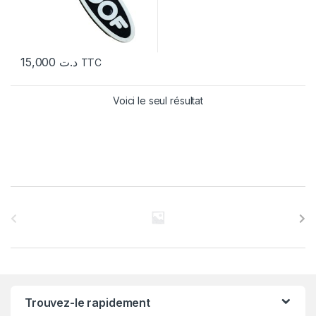
15,000
د.ت
TTC
Voici le seul résultat
C
a
r
r
Trouvez-le rapidement
o