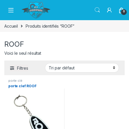
Passer à la navigation
Aller au contenu
0
Accueil
Produits identifiés “ROOF”
ROOF
Voici le seul résultat
Filtres
porte clé
porte clef ROOF