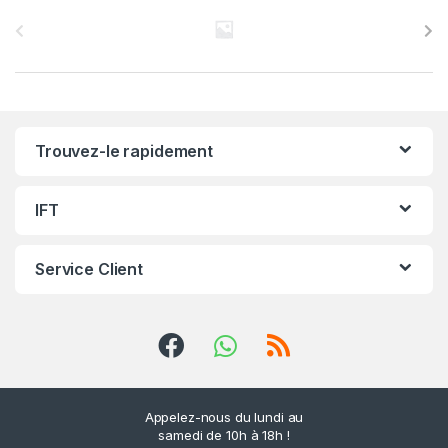
C
a
r
r
Trouvez-le rapidement
o
u
IFT
s
Service Client
e
l
d
e
Appelez-nous du lundi au
samedi de 10h à 18h !
s