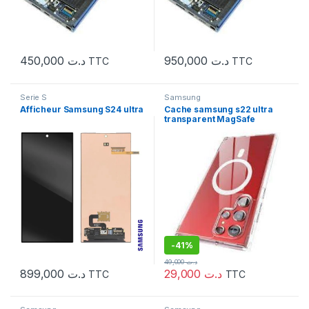
450,000
د.ت
950,000
د.ت
TTC
TTC
Serie S
Samsung
Afficheur Samsung S24 ultra
Cache samsung s22 ultra
transparent MagSafe
-
41%
49,000
د.ت
899,000
د.ت
29,000
د.ت
TTC
TTC