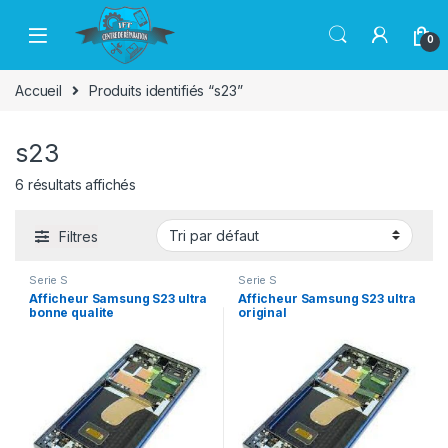
Passer à la navigation
Aller au contenu
0
Accueil
Produits identifiés “s23”
s23
6 résultats affichés
Filtres
Serie S
Serie S
Afficheur Samsung S23 ultra
Afficheur Samsung S23 ultra
bonne qualite
original