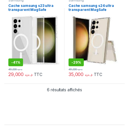
Samsung
Samsung
Cache samsung s23 ultra
Cache samsung s24 ultra
transparent MagSafe
transparent MagSafe
-
41%
-
29%
49,000
د.ت
49,000
د.ت
29,000
د.ت
35,000
د.ت
TTC
TTC
6 résultats affichés