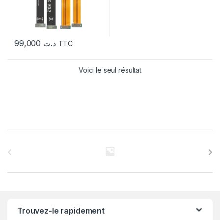
99,000
د.ت
TTC
Voici le seul résultat
C
a
r
r
Trouvez-le rapidement
o