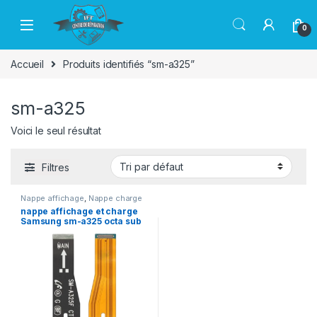
Passer à la navigation
Aller au contenu
0
Accueil
Produits identifiés “sm-a325”
sm-a325
Voici le seul résultat
Filtres
Nappe affichage
,
Nappe charge
samsung
nappe affichage et charge
Samsung sm-a325 octa sub
original