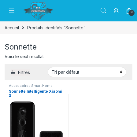
Passer à la navigation
Aller au contenu
0
Accueil
Produits identifiés “Sonnette”
Sonnette
Voici le seul résultat
Filtres
Accessoires Smart Home
Sonnette Intelligente Xiaomi
3