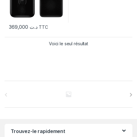
369,000
د.ت
TTC
Voici le seul résultat
C
a
r
r
Trouvez-le rapidement
o