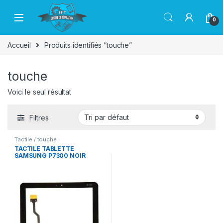
Passer à la navigation
Aller au contenu
0
Accueil
Produits identifiés “touche”
touche
Voici le seul résultat
Filtres
Tactile / touche
TACTILE TABLETTE
SAMSUNG P7300 NOIR