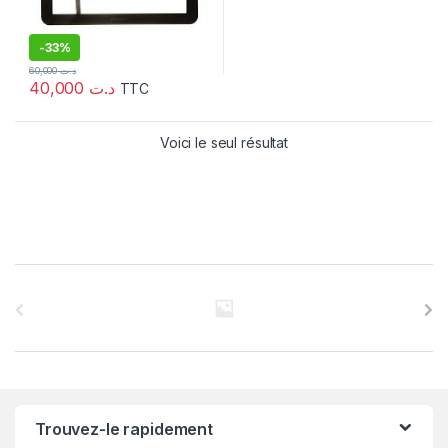
-
33%
60,000
د.ت
40,000
د.ت
TTC
Voici le seul résultat
C
a
r
r
Trouvez-le rapidement
o