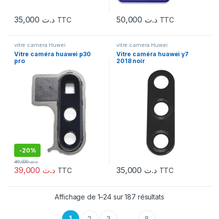
35,000
د.ت
50,000
د.ت
TTC
TTC
vitre camera Huwei
vitre camera Huwei
Vitre caméra huawei p30
Vitre caméra huawei y7
pro
2018 noir
-
20%
49,000
د.ت
39,000
د.ت
35,000
د.ت
TTC
TTC
Affichage de 1–24 sur 187 résultats
1
2
3
8