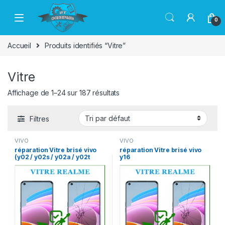
Passer à la navigation
Aller au contenu
0
Accueil
Produits identifiés “Vitre”
Vitre
Affichage de 1–24 sur 187 résultats
Filtres
VIVO
VIVO
réparation Vitre brisé vivo
réparation Vitre brisé vivo
(y02 / y02s / y02a / y02t
y16