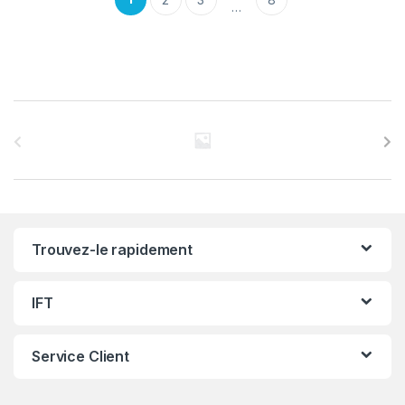
…
C
a
r
r
Trouvez-le rapidement
o
u
IFT
s
Service Client
e