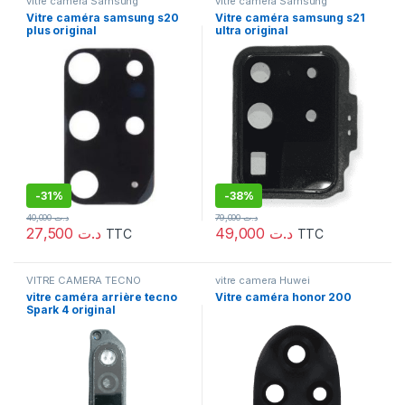
vitre camera Samsung
vitre camera Samsung
Vitre caméra samsung s20
Vitre caméra samsung s21
plus original
ultra original
-
31%
-
38%
40,000
د.ت
79,000
د.ت
27,500
د.ت
49,000
د.ت
TTC
TTC
VITRE CAMERA TECNO
vitre camera Huwei
vitre caméra arrière tecno
Vitre caméra honor 200
Spark 4 original