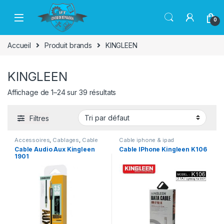
Passer à la navigation
Aller au contenu
0
Accueil
Produit brands
KINGLEEN
KINGLEEN
Affichage de 1–24 sur 39 résultats
Filtres
Accessoires
,
Cablages
,
Cable
Cable iphone & ipad
auxiliaire
Cable Audio Aux Kingleen
Cable IPhone Kingleen K106
1901