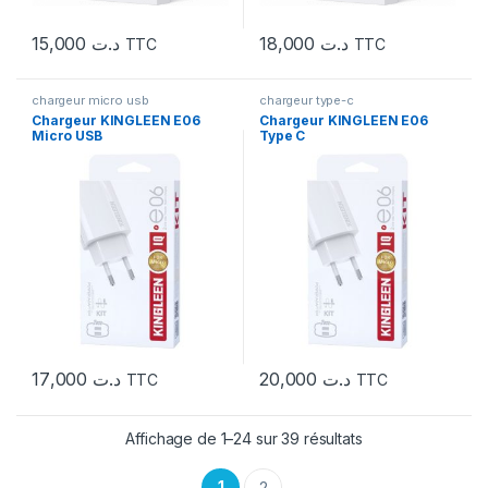
15,000
د.ت
18,000
د.ت
TTC
TTC
chargeur micro usb
chargeur type-c
Chargeur KINGLEEN E06
Chargeur KINGLEEN E06
Micro USB
Type C
17,000
د.ت
20,000
د.ت
TTC
TTC
Affichage de 1–24 sur 39 résultats
1
2