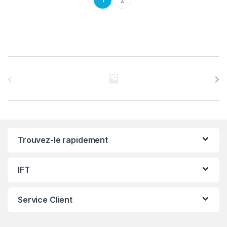
C
a
r
r
Trouvez-le rapidement
o
u
IFT
s
Service Client
e