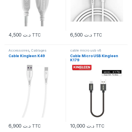
4,500
د.ت
6,500
د.ت
TTC
TTC
Accessoires
,
Cablages
cable micro usb v8
Cable Kingleen K49
Cable Micro USB Kingleen
K179
6,900
د.ت
10,000
د.ت
TTC
TTC