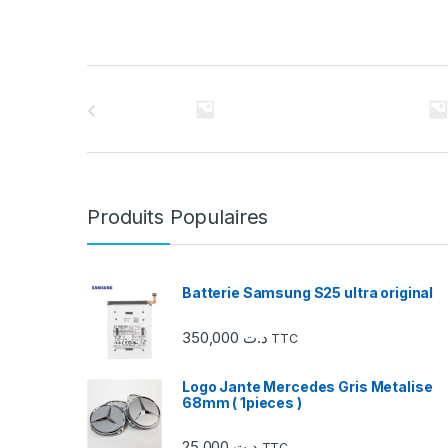
C
a
r
r
Produits Populaires
o
u
Batterie Samsung S25 ultra original
s
350,000
د.ت
TTC
e
Logo Jante Mercedes Gris Metalise
l
68mm ( 1pieces )
d
25,000
د.ت
TTC