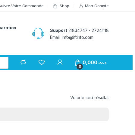
Suivre Votre Commande
Shop
Mon Compte
paration
Support
21834747 - 27241118
Email: info@iftinfo.com
0,000
د.ت
0
Voici le seul résultat