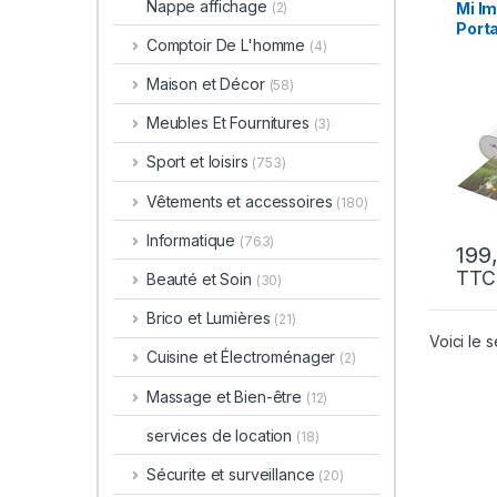
Nappe affichage
Mi I
(2)
Port
Comptoir De L'homme
(4)
Maison et Décor
(58)
Meubles Et Fournitures
(3)
Sport et loisirs
(753)
Vêtements et accessoires
(180)
Informatique
(763)
TTC
Beauté et Soin
(30)
Brico et Lumières
(21)
Voici le s
Cuisine et Électroménager
(2)
Massage et Bien-être
(12)
services de location
(18)
Sécurite et surveillance
(20)