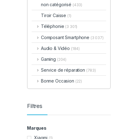
non catégorisé
(433)
Tiroir Caisse
(1)
Téléphonie
(3 301)
Composant Smartphone
(3 037)
Audio & Vidéo
(184)
Gaming
(204)
Service de réparation
(783)
Bonne Occasion
(22)
Filtres
Marques
Xiaomi
(1)