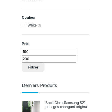
Couleur
White
(1)
Prix
Prix min
Prix max
Filtrer
Derniers Produits
Back Glass Samsung S21
plus gris changant original