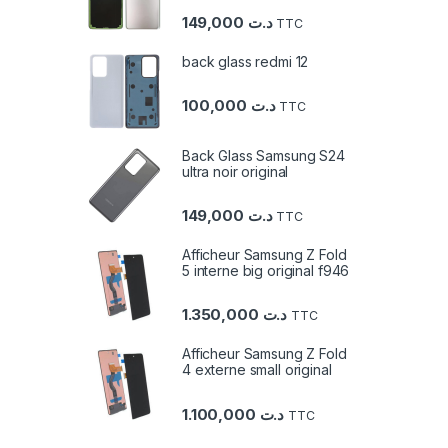
149,000
د.ت
TTC
back glass redmi 12
100,000
د.ت
TTC
Back Glass Samsung S24
ultra noir original
149,000
د.ت
TTC
Afficheur Samsung Z Fold
5 interne big original f946
1.350,000
د.ت
TTC
Afficheur Samsung Z Fold
4 externe small original
1.100,000
د.ت
TTC