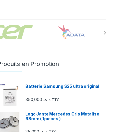
Produits en Promotion
Batterie Samsung S25 ultra original
350,000
د.ت
TTC
Logo Jante Mercedes Gris Metalise
68mm ( 1pieces )
25,000
د.ت
TTC