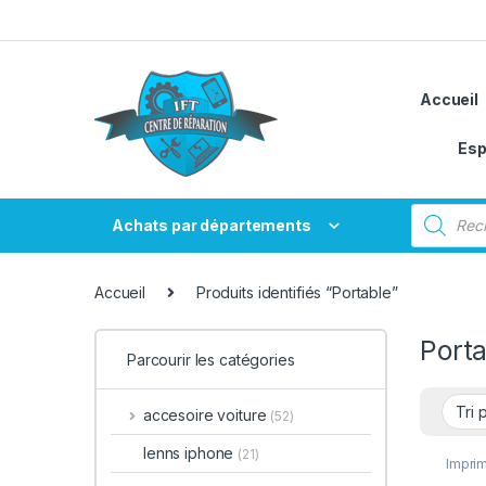
Passer à la navigation
Aller au contenu
Accueil
Esp
Recherche
Achats par départements
Accueil
Produits identifiés “Portable”
Porta
Parcourir les catégories
accesoire voiture
(52)
lenns iphone
(21)
Impri