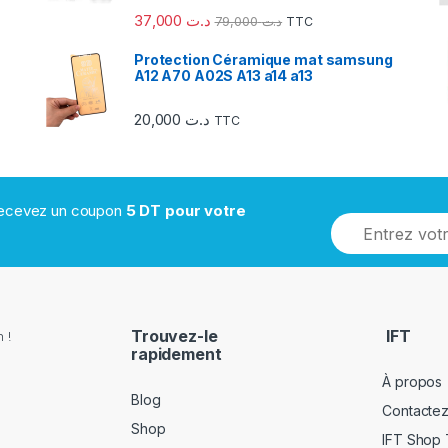
37,000
د.ت
79,000
د.ت
TTC
Protection Céramique mat samsung
A12 A70 A02S A13 a14 a13
20,000
د.ت
TTC
 recevez un coupon
5 DT pour votre
Trouvez-le
IFT
 !
rapidement
À propos
Blog
Contacte
Shop
IFT Shop 