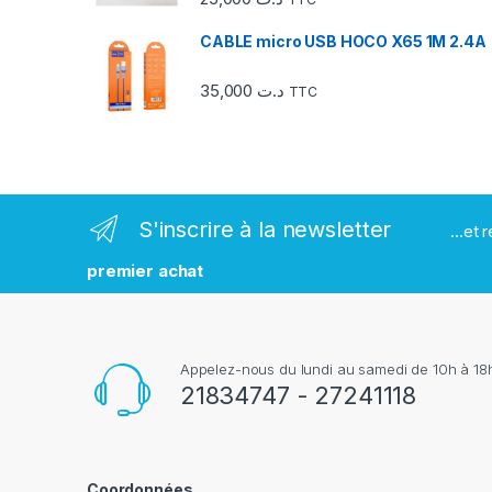
e
CABLE micro USB HOCO X65 1M 2.4A
s
35,000
د.ت
TTC
m
a
r
S'inscrire à la newsletter
...et
q
premier achat
u
e
Appelez-nous du lundi au samedi de 10h à 18h
s
21834747 - 27241118
Coordonnées