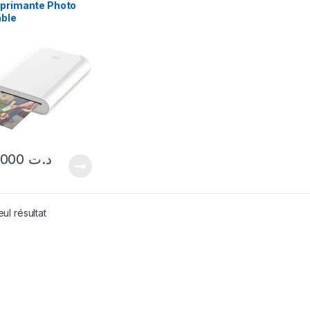
mprimante Photo
able
199,000
د.ت
eul résultat